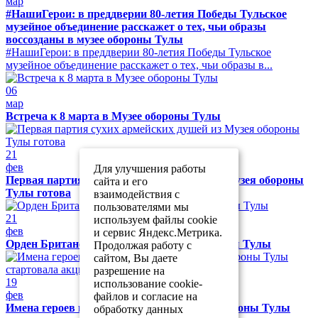
мар
#НашиГерои: в преддверии 80-летия Победы Тульское
музейное объединение расскажет о тех, чьи образы
воссозданы в музее обороны Тулы
#НашиГерои: в преддверии 80-летия Победы Тульское
музейное объединение расскажет о тех, чьи образы в...
06
мар
Встреча к 8 марта в Музее обороны Тулы
21
фев
Для улучшения работы
Первая партия сухих армейских душей из Музея обороны
сайта и его
Тулы готова
взаимодействия с
пользователями мы
21
используем файлы cookie
фев
и сервис Яндекс.Метрика.
Орден Британской империи в Музее обороны Тулы
Продолжая работу с
сайтом, Вы даете
разрешение на
19
использование cookie-
фев
файлов и согласие на
Имена героев на одном полотне: в музее обороны Тулы
обработку данных