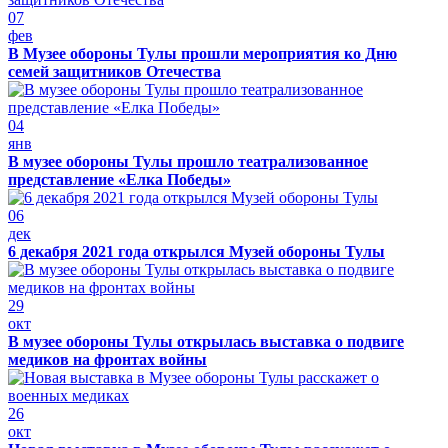
07
фев
В Музее обороны Тулы прошли мероприятия ко Дню
семей защитников Отечества
04
янв
В музее обороны Тулы прошло театрализованное
представление «Елка Победы»
06
дек
6 декабря 2021 года открылся Музей обороны Тулы
29
окт
В музее обороны Тулы открылась выставка о подвиге
медиков на фронтах войны
26
окт