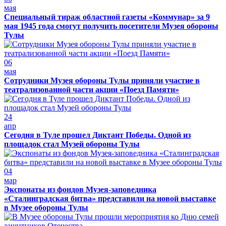
мая
Специальный тираж областной газеты «Коммунар» за 9
мая 1945 года смогут получить посетители Музея обороны
Тулы
06
мая
Сотрудники Музея обороны Тулы приняли участие в
театрализованной части акции «Поезд Памяти»
24
апр
Сегодня в Туле прошел Диктант Победы. Одной из
площадок стал Музей обороны Тулы
04
мар
Экспонаты из фондов Музея-заповедника
«Сталинградская битва» представили на новой выставке
в Музее обороны Тулы