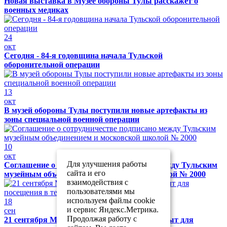
Новая выставка в Музее обороны Тулы расскажет о
военных медиках
24
окт
Сегодня - 84-я годовщина начала Тульской
оборонительной операции
13
окт
В музей обороны Тулы поступили новые артефакты из
зоны специальной военной операции
10
окт
Для улучшения работы
Соглашение о сотрудничестве подписано между Тульским
сайта и его
музейным объединением и московской школой № 2000
взаимодействия с
пользователями мы
используем файлы cookie
18
и сервис Яндекс.Метрика.
сен
Продолжая работу с
21 сентября Музей обороны Тулы будет закрыт для