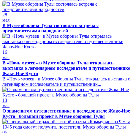
28
мая
В Музее обороны Тулы состоялась встреча с
представителями народностей
16
мая
В «Ночь музеев» в Музее обороны Тулы открылась
выставка о легендарном исследователе и путешественнике
Жаке-Иве Кусто
В «Ночь музеев» в Музее обороны Тулы открылась выставка о
легендарном исследователе и путешественник...
13
мая
О знаменитом путешественнике и исследователе Жаке-Иве
Кусто - большой проект в Музее обороны Тулы
06