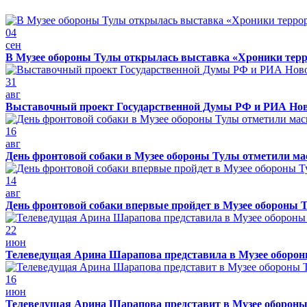
04
сен
В Музее обороны Тулы открылась выставка «Хроники терр
31
авг
Выставочный проект Государственной Думы РФ и РИА Нов
16
авг
День фронтовой собаки в Музее обороны Тулы отметили м
14
авг
День фронтовой собаки впервые пройдет в Музее обороны 
22
июн
Телеведущая Арина Шарапова представила в Музее обороны
16
июн
Телеведущая Арина Шарапова представит в Музее обороны 