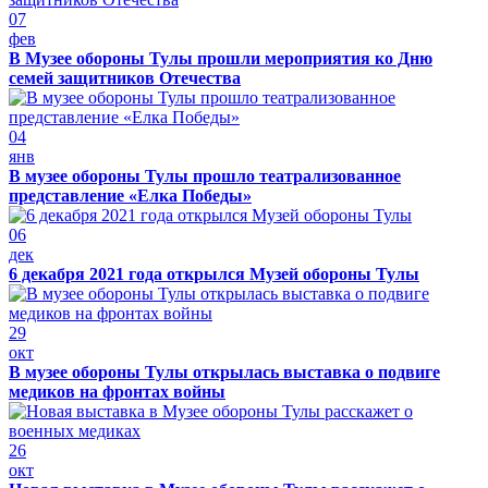
07
фев
В Музее обороны Тулы прошли мероприятия ко Дню
семей защитников Отечества
04
янв
В музее обороны Тулы прошло театрализованное
представление «Елка Победы»
06
дек
6 декабря 2021 года открылся Музей обороны Тулы
29
окт
В музее обороны Тулы открылась выставка о подвиге
медиков на фронтах войны
26
окт