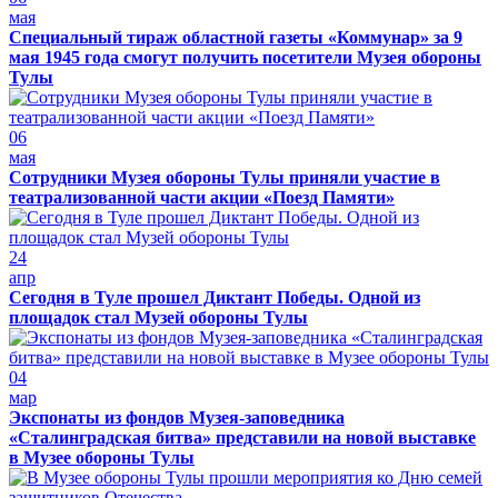
мая
Специальный тираж областной газеты «Коммунар» за 9
мая 1945 года смогут получить посетители Музея обороны
Тулы
06
мая
Сотрудники Музея обороны Тулы приняли участие в
театрализованной части акции «Поезд Памяти»
24
апр
Сегодня в Туле прошел Диктант Победы. Одной из
площадок стал Музей обороны Тулы
04
мар
Экспонаты из фондов Музея-заповедника
«Сталинградская битва» представили на новой выставке
в Музее обороны Тулы