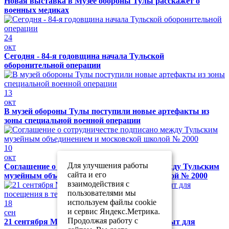
Новая выставка в Музее обороны Тулы расскажет о
военных медиках
24
окт
Сегодня - 84-я годовщина начала Тульской
оборонительной операции
13
окт
В музей обороны Тулы поступили новые артефакты из
зоны специальной военной операции
10
окт
Для улучшения работы
Соглашение о сотрудничестве подписано между Тульским
сайта и его
музейным объединением и московской школой № 2000
взаимодействия с
пользователями мы
используем файлы cookie
18
и сервис Яндекс.Метрика.
сен
Продолжая работу с
21 сентября Музей обороны Тулы будет закрыт для