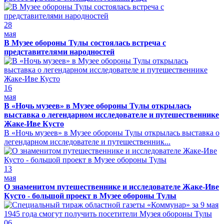
28
мая
В Музее обороны Тулы состоялась встреча с
представителями народностей
16
мая
В «Ночь музеев» в Музее обороны Тулы открылась
выставка о легендарном исследователе и путешественнике
Жаке-Иве Кусто
В «Ночь музеев» в Музее обороны Тулы открылась выставка о
легендарном исследователе и путешественник...
13
мая
О знаменитом путешественнике и исследователе Жаке-Иве
Кусто - большой проект в Музее обороны Тулы
06