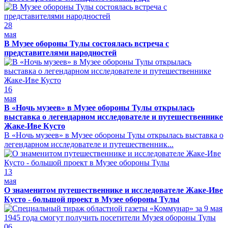
28
мая
В Музее обороны Тулы состоялась встреча с
представителями народностей
16
мая
В «Ночь музеев» в Музее обороны Тулы открылась
выставка о легендарном исследователе и путешественнике
Жаке-Иве Кусто
В «Ночь музеев» в Музее обороны Тулы открылась выставка о
легендарном исследователе и путешественник...
13
мая
О знаменитом путешественнике и исследователе Жаке-Иве
Кусто - большой проект в Музее обороны Тулы
06