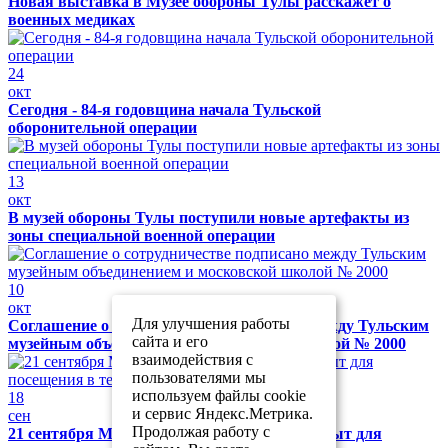
Новая выставка в Музее обороны Тулы расскажет о
военных медиках
24
окт
Сегодня - 84-я годовщина начала Тульской
оборонительной операции
13
окт
В музей обороны Тулы поступили новые артефакты из
зоны специальной военной операции
10
окт
Для улучшения работы
Соглашение о сотрудничестве подписано между Тульским
сайта и его
музейным объединением и московской школой № 2000
взаимодействия с
пользователями мы
используем файлы cookie
18
и сервис Яндекс.Метрика.
сен
Продолжая работу с
21 сентября Музей обороны Тулы будет закрыт для