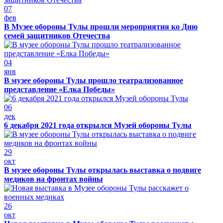
07
фев
В Музее обороны Тулы прошли мероприятия ко Дню
семей защитников Отечества
04
янв
В музее обороны Тулы прошло театрализованное
представление «Елка Победы»
06
дек
6 декабря 2021 года открылся Музей обороны Тулы
29
окт
В музее обороны Тулы открылась выставка о подвиге
медиков на фронтах войны
26
окт