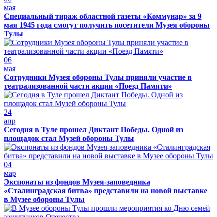
мая
Специальный тираж областной газеты «Коммунар» за 9
мая 1945 года смогут получить посетители Музея обороны
Тулы
06
мая
Сотрудники Музея обороны Тулы приняли участие в
театрализованной части акции «Поезд Памяти»
24
апр
Сегодня в Туле прошел Диктант Победы. Одной из
площадок стал Музей обороны Тулы
04
мар
Экспонаты из фондов Музея-заповедника
«Сталинградская битва» представили на новой выставке
в Музее обороны Тулы