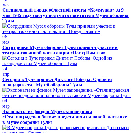
мая
Специальный тираж областной газеты «Коммунар» за 9
мая 1945 года смогут получить посетители Музея обороны
Тулы
06
мая
Сотрудники Музея обороны Тулы приняли участие в
театрализованной части акции «Поезд Памяти»
24
апр
Сегодня в Туле прошел Диктант Победы. Одной из
площадок стал Музей обороны Тулы
04
мар
Экспонаты из фондов Музея-заповедника
«Сталинградская битва» представили на новой выставке
в Музее обороны Тулы