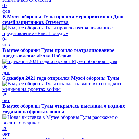
07
фев
В Музее обороны Тулы прошли мероприятия ко Дню
семей защитников Отечества
04
янв
В музее обороны Тулы прошло театрализованное
представление «Елка Победы»
06
дек
6 декабря 2021 года открылся Музей обороны Тулы
29
окт
В музее обороны Тулы открылась выставка о подвиге
медиков на фронтах войны
26
окт