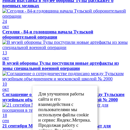
Новая выставка в Музее обороны Тулы расскажет о
военных медиках
24
окт
Сегодня - 84-я годовщина начала Тульской
оборонительной операции
13
окт
В музей обороны Тулы поступили новые артефакты из
зоны специальной военной операции
10
окт
Для улучшения работы
Соглашение о сотрудничестве подписано между Тульским
сайта и его
музейным объединением и московской школой № 2000
взаимодействия с
пользователями мы
используем файлы cookie
18
и сервис Яндекс.Метрика.
сен
Продолжая работу с
21 сентября Музей обороны Тулы будет закрыт для