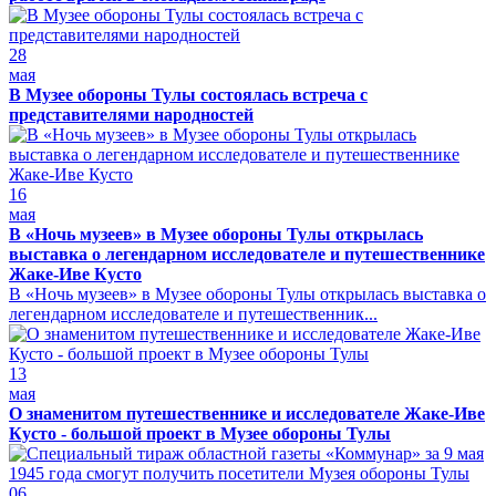
28
мая
В Музее обороны Тулы состоялась встреча с
представителями народностей
16
мая
В «Ночь музеев» в Музее обороны Тулы открылась
выставка о легендарном исследователе и путешественнике
Жаке-Иве Кусто
В «Ночь музеев» в Музее обороны Тулы открылась выставка о
легендарном исследователе и путешественник...
13
мая
О знаменитом путешественнике и исследователе Жаке-Иве
Кусто - большой проект в Музее обороны Тулы
06