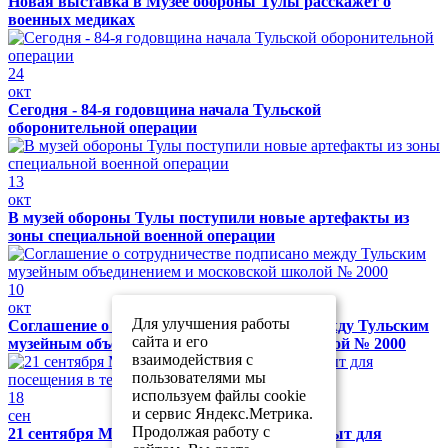
Новая выставка в Музее обороны Тулы расскажет о
военных медиках
24
окт
Сегодня - 84-я годовщина начала Тульской
оборонительной операции
13
окт
В музей обороны Тулы поступили новые артефакты из
зоны специальной военной операции
10
окт
Для улучшения работы
Соглашение о сотрудничестве подписано между Тульским
сайта и его
музейным объединением и московской школой № 2000
взаимодействия с
пользователями мы
используем файлы cookie
18
и сервис Яндекс.Метрика.
сен
Продолжая работу с
21 сентября Музей обороны Тулы будет закрыт для