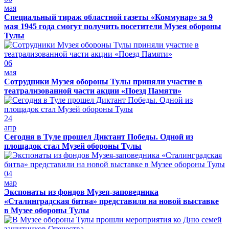
мая
Специальный тираж областной газеты «Коммунар» за 9
мая 1945 года смогут получить посетители Музея обороны
Тулы
06
мая
Сотрудники Музея обороны Тулы приняли участие в
театрализованной части акции «Поезд Памяти»
24
апр
Сегодня в Туле прошел Диктант Победы. Одной из
площадок стал Музей обороны Тулы
04
мар
Экспонаты из фондов Музея-заповедника
«Сталинградская битва» представили на новой выставке
в Музее обороны Тулы