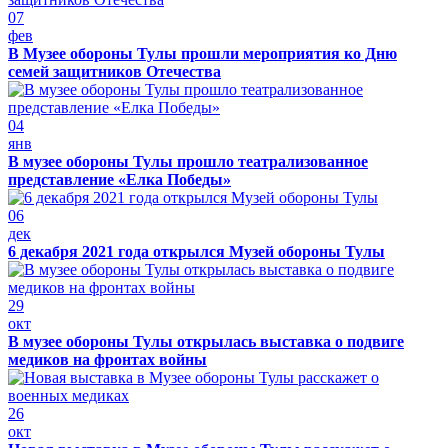
07
фев
В Музее обороны Тулы прошли мероприятия ко Дню
семей защитников Отечества
04
янв
В музее обороны Тулы прошло театрализованное
представление «Елка Победы»
06
дек
6 декабря 2021 года открылся Музей обороны Тулы
29
окт
В музее обороны Тулы открылась выставка о подвиге
медиков на фронтах войны
26
окт