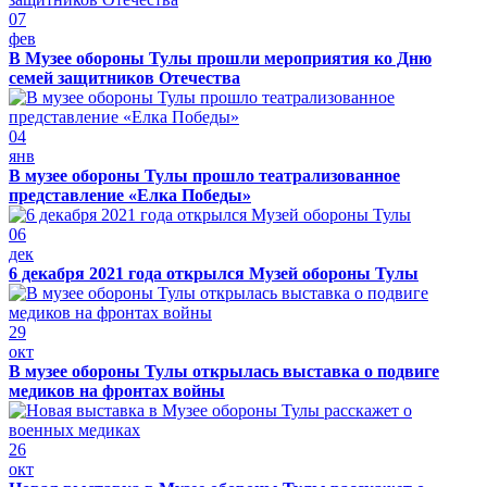
07
фев
В Музее обороны Тулы прошли мероприятия ко Дню
семей защитников Отечества
04
янв
В музее обороны Тулы прошло театрализованное
представление «Елка Победы»
06
дек
6 декабря 2021 года открылся Музей обороны Тулы
29
окт
В музее обороны Тулы открылась выставка о подвиге
медиков на фронтах войны
26
окт