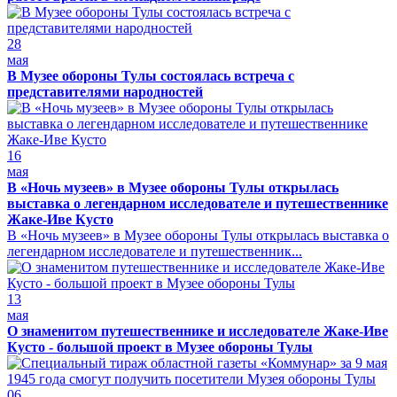
28
мая
В Музее обороны Тулы состоялась встреча с
представителями народностей
16
мая
В «Ночь музеев» в Музее обороны Тулы открылась
выставка о легендарном исследователе и путешественнике
Жаке-Иве Кусто
В «Ночь музеев» в Музее обороны Тулы открылась выставка о
легендарном исследователе и путешественник...
13
мая
О знаменитом путешественнике и исследователе Жаке-Иве
Кусто - большой проект в Музее обороны Тулы
06