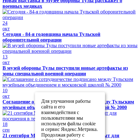
Новая выставка в Музее обороны Тулы расскажет о
военных медиках
24
окт
Сегодня - 84-я годовщина начала Тульской
оборонительной операции
13
окт
В музей обороны Тулы поступили новые артефакты из
зоны специальной военной операции
10
окт
Для улучшения работы
Соглашение о сотрудничестве подписано между Тульским
сайта и его
музейным объединением и московской школой № 2000
взаимодействия с
пользователями мы
используем файлы cookie
18
и сервис Яндекс.Метрика.
сен
Продолжая работу с
21 сентября Музей обороны Тулы будет закрыт для