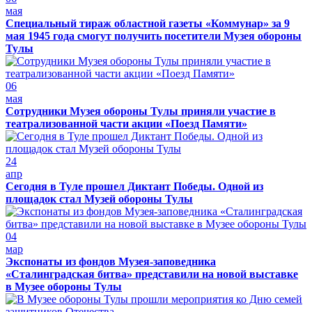
мая
Специальный тираж областной газеты «Коммунар» за 9
мая 1945 года смогут получить посетители Музея обороны
Тулы
06
мая
Сотрудники Музея обороны Тулы приняли участие в
театрализованной части акции «Поезд Памяти»
24
апр
Сегодня в Туле прошел Диктант Победы. Одной из
площадок стал Музей обороны Тулы
04
мар
Экспонаты из фондов Музея-заповедника
«Сталинградская битва» представили на новой выставке
в Музее обороны Тулы