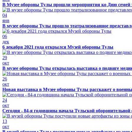
В Музее обороны Тулы прошли мероприятия ко Дню семей 
04
янв
В музее обороны Тулы прошло театрализованное представ
06
дек
6 декабря 2021 года открылся Музей обороны Тулы
29
окт
В музее обороны Тулы открылась выставка о подвиге меди
26
окт
Новая выставка в Музее обороны Тулы расскажет о военн
24
окт
Сегодня - 84-я годовщина начала Тульской оборонительной
13
окт
В музей обороны Тулы поступили новые артефакты из зоны