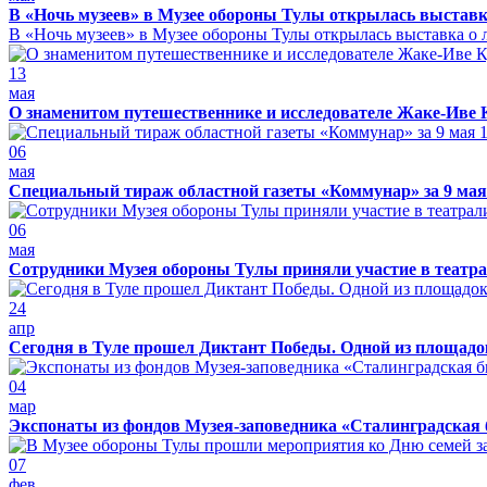
В «Ночь музеев» в Музее обороны Тулы открылась выставк
В «Ночь музеев» в Музее обороны Тулы открылась выставка о л
13
мая
О знаменитом путешественнике и исследователе Жаке-Иве 
06
мая
Специальный тираж областной газеты «Коммунар» за 9 мая
06
мая
Сотрудники Музея обороны Тулы приняли участие в театра
24
апр
Сегодня в Туле прошел Диктант Победы. Одной из площадо
04
мар
Экспонаты из фондов Музея-заповедника «Сталинградская 
07
фев