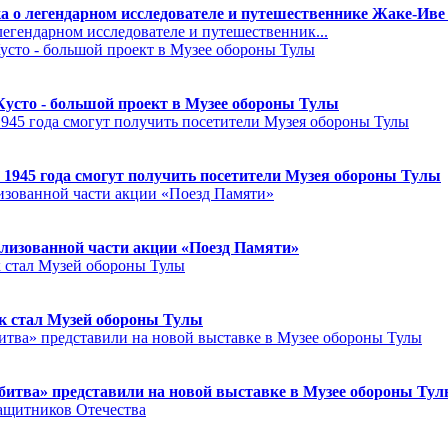
а о легендарном исследователе и путешественнике Жаке-Иве
егендарном исследователе и путешественник...
Кусто - большой проект в Музее обороны Тулы
 1945 года смогут получить посетители Музея обороны Тулы
лизованной части акции «Поезд Памяти»
к стал Музей обороны Тулы
битва» представили на новой выставке в Музее обороны Ту