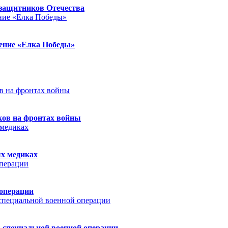
защитников Отечества
ление «Елка Победы»
ков на фронтах войны
ых медиках
 операции
 специальной военной операции