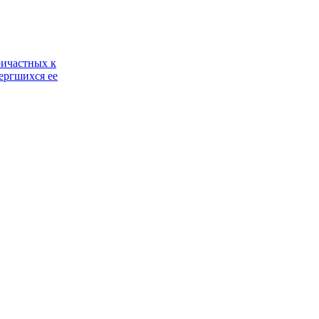
ричастных к
ергшихся ее