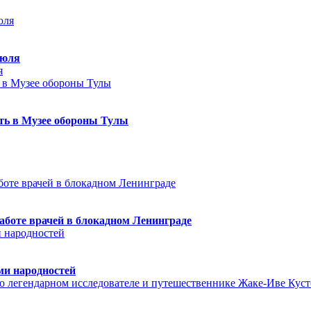
июля
я
еть в Музее обороны Тулы
аботе врачей в блокадном Ленинграде
ми народностей