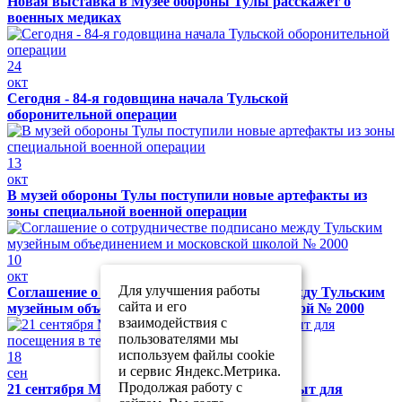
Новая выставка в Музее обороны Тулы расскажет о
военных медиках
24
окт
Сегодня - 84-я годовщина начала Тульской
оборонительной операции
13
окт
В музей обороны Тулы поступили новые артефакты из
зоны специальной военной операции
10
окт
Для улучшения работы
Соглашение о сотрудничестве подписано между Тульским
сайта и его
музейным объединением и московской школой № 2000
взаимодействия с
пользователями мы
используем файлы cookie
18
и сервис Яндекс.Метрика.
сен
Продолжая работу с
21 сентября Музей обороны Тулы будет закрыт для