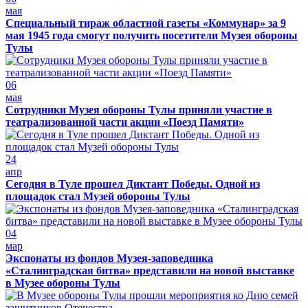
мая
Специальный тираж областной газеты «Коммунар» за 9
мая 1945 года смогут получить посетители Музея обороны
Тулы
06
мая
Сотрудники Музея обороны Тулы приняли участие в
театрализованной части акции «Поезд Памяти»
24
апр
Сегодня в Туле прошел Диктант Победы. Одной из
площадок стал Музей обороны Тулы
04
мар
Экспонаты из фондов Музея-заповедника
«Сталинградская битва» представили на новой выставке
в Музее обороны Тулы