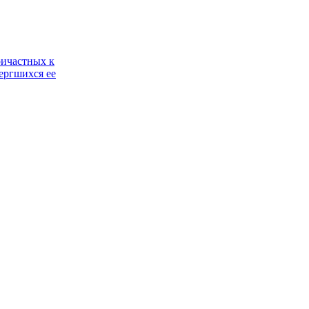
ричастных к
ергшихся ее