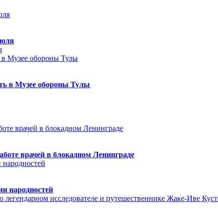
июля
я
еть в Музее обороны Тулы
аботе врачей в блокадном Ленинграде
ми народностей