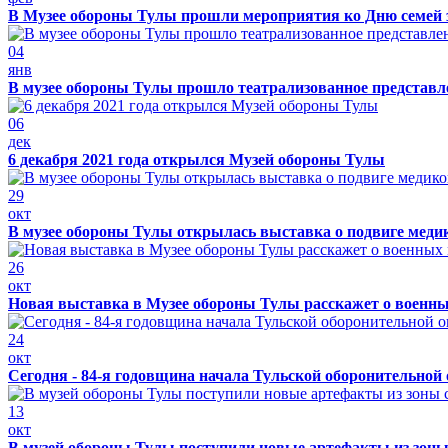
В Музее обороны Тулы прошли мероприятия ко Дню семей 
04
янв
В музее обороны Тулы прошло театрализованное представ
06
дек
6 декабря 2021 года открылся Музей обороны Тулы
29
окт
В музее обороны Тулы открылась выставка о подвиге меди
26
окт
Новая выставка в Музее обороны Тулы расскажет о военн
24
окт
Сегодня - 84-я годовщина начала Тульской оборонительной
13
окт
В музей обороны Тулы поступили новые артефакты из зоны