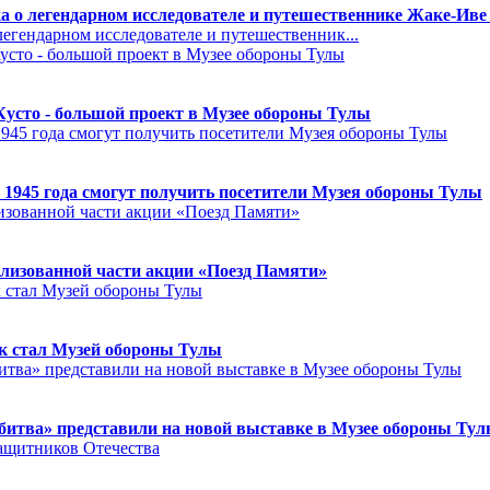
а о легендарном исследователе и путешественнике Жаке-Иве
егендарном исследователе и путешественник...
Кусто - большой проект в Музее обороны Тулы
 1945 года смогут получить посетители Музея обороны Тулы
лизованной части акции «Поезд Памяти»
к стал Музей обороны Тулы
битва» представили на новой выставке в Музее обороны Ту