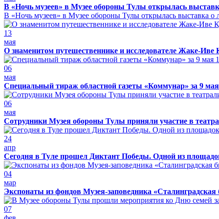
В «Ночь музеев» в Музее обороны Тулы открылась выставк
В «Ночь музеев» в Музее обороны Тулы открылась выставка о л
13
мая
О знаменитом путешественнике и исследователе Жаке-Иве 
06
мая
Специальный тираж областной газеты «Коммунар» за 9 мая
06
мая
Сотрудники Музея обороны Тулы приняли участие в театра
24
апр
Сегодня в Туле прошел Диктант Победы. Одной из площадо
04
мар
Экспонаты из фондов Музея-заповедника «Сталинградская 
07
фев