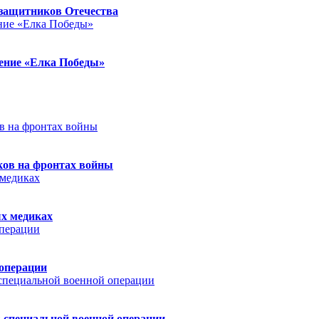
защитников Отечества
ление «Елка Победы»
ков на фронтах войны
ых медиках
 операции
 специальной военной операции