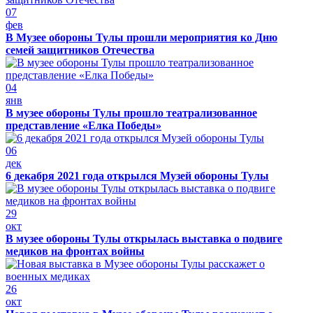
07
фев
В Музее обороны Тулы прошли мероприятия ко Дню
семей защитников Отечества
04
янв
В музее обороны Тулы прошло театрализованное
представление «Елка Победы»
06
дек
6 декабря 2021 года открылся Музей обороны Тулы
29
окт
В музее обороны Тулы открылась выставка о подвиге
медиков на фронтах войны
26
окт