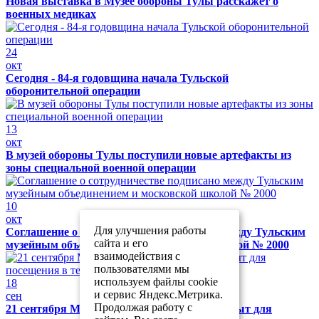
Новая выставка в Музее обороны Тулы расскажет о
военных медиках
24
окт
Сегодня - 84-я годовщина начала Тульской
оборонительной операции
13
окт
В музей обороны Тулы поступили новые артефакты из
зоны специальной военной операции
10
окт
Для улучшения работы
Соглашение о сотрудничестве подписано между Тульским
сайта и его
музейным объединением и московской школой № 2000
взаимодействия с
пользователями мы
используем файлы cookie
18
и сервис Яндекс.Метрика.
сен
Продолжая работу с
21 сентября Музей обороны Тулы будет закрыт для