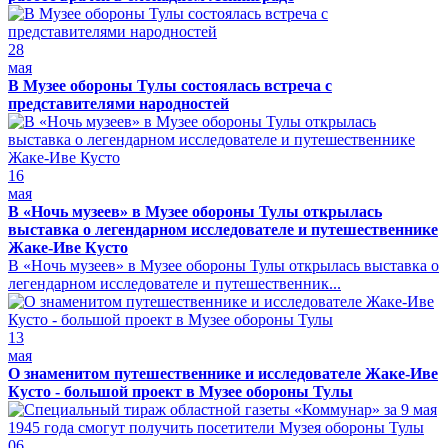
28
мая
В Музее обороны Тулы состоялась встреча с
представителями народностей
16
мая
В «Ночь музеев» в Музее обороны Тулы открылась
выставка о легендарном исследователе и путешественнике
Жаке-Иве Кусто
В «Ночь музеев» в Музее обороны Тулы открылась выставка о
легендарном исследователе и путешественник...
13
мая
О знаменитом путешественнике и исследователе Жаке-Иве
Кусто - большой проект в Музее обороны Тулы
06