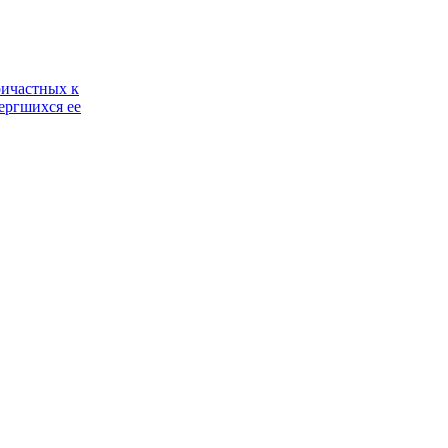
ричастных к
ергшихся ее