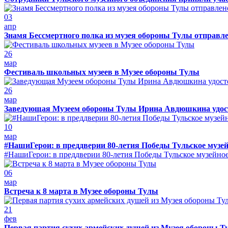
03
апр
Знамя Бессмертного полка из музея обороны Тулы отправле
26
мар
Фестиваль школьных музеев в Музее обороны Тулы
26
мар
Заведующая Музеем обороны Тулы Ирина Авдюшкина удостое
10
мар
#НашиГерои: в преддверии 80-летия Победы Тульское музейн
#НашиГерои: в преддверии 80-летия Победы Тульское музейное о
06
мар
Встреча к 8 марта в Музее обороны Тулы
21
фев
Первая партия сухих армейских душей из Музея обороны Т