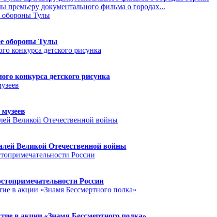
 премьеру документального фильма о городах...
ее обороны Тулы
го конкурса детского рисунка
 музеев
далей Великой Отечественной войны
остопримечательности России
тие в акции «Знамя Бессмертного полка»