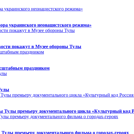
ора украинского неонацистского режима»
ости покажут в Музее обороны Тулы
асштабным праздником
Тулы
 Тулы премьеру документального цикла «Культурный код Ро
Тулы премьеру документального фильма о городах-героях