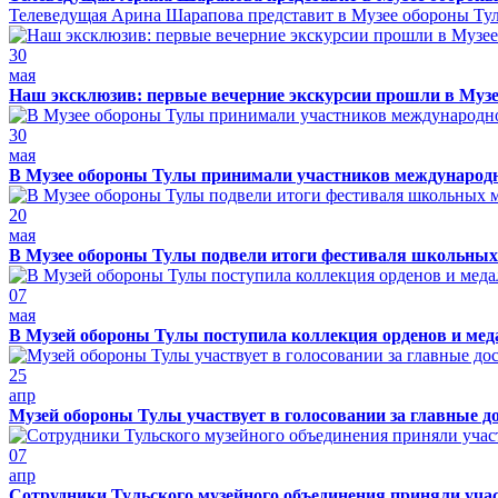
Телеведущая Арина Шарапова представит в Музее обороны Тулы
30
мая
Наш эксклюзив: первые вечерние экскурсии прошли в Муз
30
мая
В Музее обороны Тулы принимали участников международно
20
мая
В Музее обороны Тулы подвели итоги фестиваля школьных
07
мая
В Музей обороны Тулы поступила коллекция орденов и ме
25
апр
Музей обороны Тулы участвует в голосовании за главные д
07
апр
Сотрудники Тульского музейного объединения приняли учас