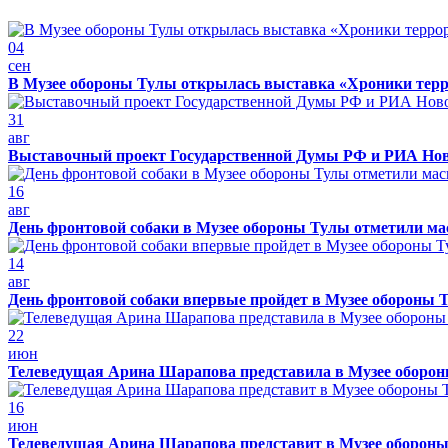
04
сен
В Музее обороны Тулы открылась выставка «Хроники терр
31
авг
Выставочный проект Государственной Думы РФ и РИА Нов
16
авг
День фронтовой собаки в Музее обороны Тулы отметили м
14
авг
День фронтовой собаки впервые пройдет в Музее обороны 
22
июн
Телеведущая Арина Шарапова представила в Музее обороны
16
июн
Телеведущая Арина Шарапова представит в Музее обороны 