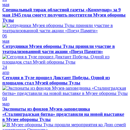
мая
Специальный тираж областной газеты «Коммунар» за 9
мая 1945 года смогут получить посетители Музея обороны
Тулы
06
мая
Сотрудники Музея обороны Тулы приняли участие в
театрализованной части акции «Поезд Памяти»
24
апр
Сегодня в Туле прошел Диктант Победы. Одной из
площадок стал Музей обороны Тулы
04
мар
Экспонаты из фондов Музея-заповедника
«Сталинградская битва» представили на новой выставке
в Музее обороны Тулы