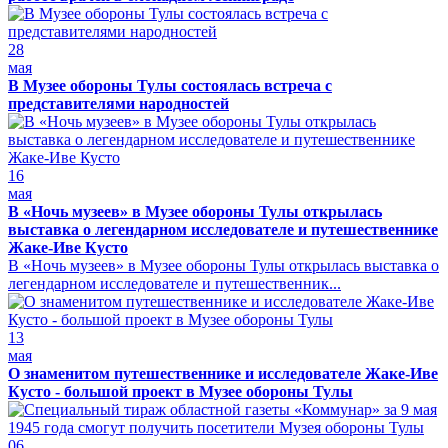
28
мая
В Музее обороны Тулы состоялась встреча с
представителями народностей
16
мая
В «Ночь музеев» в Музее обороны Тулы открылась
выставка о легендарном исследователе и путешественнике
Жаке-Иве Кусто
В «Ночь музеев» в Музее обороны Тулы открылась выставка о
легендарном исследователе и путешественник...
13
мая
О знаменитом путешественнике и исследователе Жаке-Иве
Кусто - большой проект в Музее обороны Тулы
06