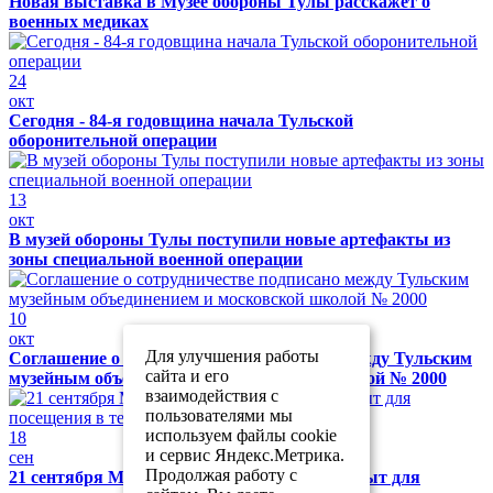
Новая выставка в Музее обороны Тулы расскажет о
военных медиках
24
окт
Сегодня - 84-я годовщина начала Тульской
оборонительной операции
13
окт
В музей обороны Тулы поступили новые артефакты из
зоны специальной военной операции
10
окт
Для улучшения работы
Соглашение о сотрудничестве подписано между Тульским
сайта и его
музейным объединением и московской школой № 2000
взаимодействия с
пользователями мы
используем файлы cookie
18
и сервис Яндекс.Метрика.
сен
Продолжая работу с
21 сентября Музей обороны Тулы будет закрыт для