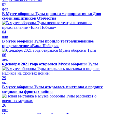
07
фев
В Музее обороны Тулы прошли мероприятия ко Дню
семей защитников Отечества
04
янв
В музее обороны Тулы прошло театрализованное
представление «Елка Победы»
06
дек
6 декабря 2021 года открылся Музей обороны Тулы
29
окт
В музее обороны Тулы открылась выставка о подвиге
медиков на фронтах войны
26
окт