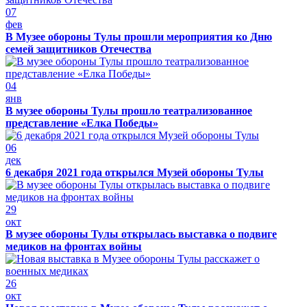
07
фев
В Музее обороны Тулы прошли мероприятия ко Дню
семей защитников Отечества
04
янв
В музее обороны Тулы прошло театрализованное
представление «Елка Победы»
06
дек
6 декабря 2021 года открылся Музей обороны Тулы
29
окт
В музее обороны Тулы открылась выставка о подвиге
медиков на фронтах войны
26
окт