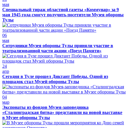
мая
Специальный тираж областной газеты «Коммунар» за 9
мая 1945 года смогут получить посетители Музея обороны
Тулы
06
мая
Сотрудники Музея обороны Тулы приняли участие в
театрализованной части акции «Поезд Памяти»
24
апр
Сегодня в Туле прошел Диктант Победы. Одной из
площадок стал Музей обороны Тулы
04
мар
Экспонаты из фондов Музея-заповедника
«Сталинградская битва» представили на новой выставке
в Музее обороны Тулы