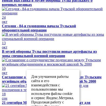
Новая выставка в Музее обороны Тулы расскажет о
военных медиках
24
окт
Сегодня - 84-я годовщина начала Тульской
оборонительной операции
13
окт
В музей обороны Тулы поступили новые артефакты из
зоны специальной военной операции
10
окт
Для улучшения работы
Соглашение о сотрудничестве подписано между Тульским
сайта и его
музейным объединением и московской школой № 2000
взаимодействия с
пользователями мы
используем файлы cookie
18
и сервис Яндекс.Метрика.
сен
Продолжая работу с
21 сентября Музей обороны Тулы будет закрыт для