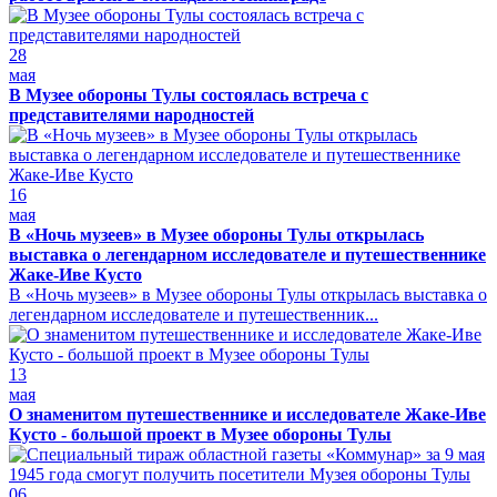
28
мая
В Музее обороны Тулы состоялась встреча с
представителями народностей
16
мая
В «Ночь музеев» в Музее обороны Тулы открылась
выставка о легендарном исследователе и путешественнике
Жаке-Иве Кусто
В «Ночь музеев» в Музее обороны Тулы открылась выставка о
легендарном исследователе и путешественник...
13
мая
О знаменитом путешественнике и исследователе Жаке-Иве
Кусто - большой проект в Музее обороны Тулы
06