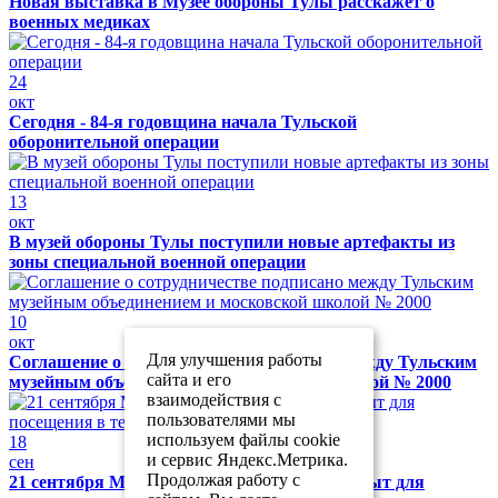
Новая выставка в Музее обороны Тулы расскажет о
военных медиках
24
окт
Сегодня - 84-я годовщина начала Тульской
оборонительной операции
13
окт
В музей обороны Тулы поступили новые артефакты из
зоны специальной военной операции
10
окт
Для улучшения работы
Соглашение о сотрудничестве подписано между Тульским
сайта и его
музейным объединением и московской школой № 2000
взаимодействия с
пользователями мы
используем файлы cookie
18
и сервис Яндекс.Метрика.
сен
Продолжая работу с
21 сентября Музей обороны Тулы будет закрыт для