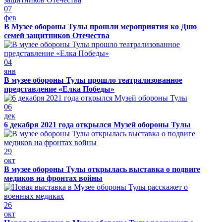
07
фев
В Музее обороны Тулы прошли мероприятия ко Дню
семей защитников Отечества
04
янв
В музее обороны Тулы прошло театрализованное
представление «Елка Победы»
06
дек
6 декабря 2021 года открылся Музей обороны Тулы
29
окт
В музее обороны Тулы открылась выставка о подвиге
медиков на фронтах войны
26
окт