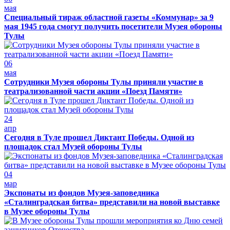
мая
Специальный тираж областной газеты «Коммунар» за 9
мая 1945 года смогут получить посетители Музея обороны
Тулы
06
мая
Сотрудники Музея обороны Тулы приняли участие в
театрализованной части акции «Поезд Памяти»
24
апр
Сегодня в Туле прошел Диктант Победы. Одной из
площадок стал Музей обороны Тулы
04
мар
Экспонаты из фондов Музея-заповедника
«Сталинградская битва» представили на новой выставке
в Музее обороны Тулы