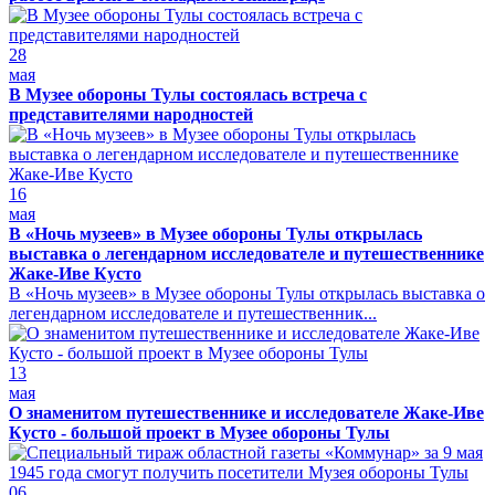
28
мая
В Музее обороны Тулы состоялась встреча с
представителями народностей
16
мая
В «Ночь музеев» в Музее обороны Тулы открылась
выставка о легендарном исследователе и путешественнике
Жаке-Иве Кусто
В «Ночь музеев» в Музее обороны Тулы открылась выставка о
легендарном исследователе и путешественник...
13
мая
О знаменитом путешественнике и исследователе Жаке-Иве
Кусто - большой проект в Музее обороны Тулы
06