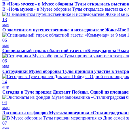
В «Ночь музеев» в Музее обороны Тулы открылась выставк
В «Ночь музеев» в Музее обороны Тулы открылась выставка о л
13
мая
О знаменитом путешественнике и исследователе Жаке-Иве 
06
мая
Специальный тираж областной газеты «Коммунар» за 9 мая
06
мая
Сотрудники Музея обороны Тулы приняли участие в театра
24
апр
Сегодня в Туле прошел Диктант Победы. Одной из площадо
04
мар
Экспонаты из фондов Музея-заповедника «Сталинградская 
07
фев