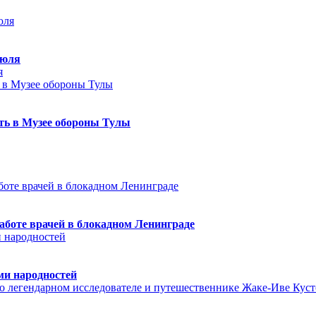
июля
я
еть в Музее обороны Тулы
аботе врачей в блокадном Ленинграде
ми народностей