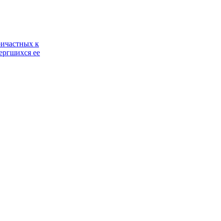
ричастных к
ергшихся ее