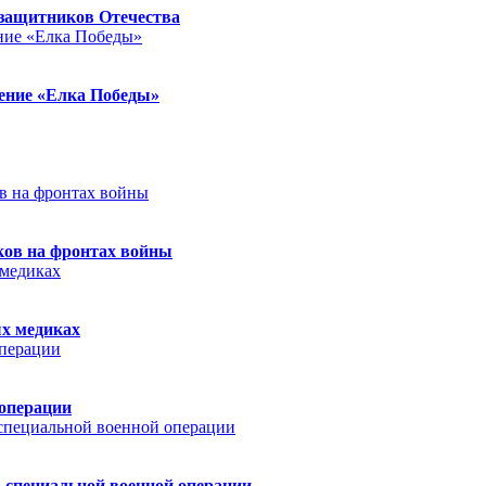
защитников Отечества
ление «Елка Победы»
ков на фронтах войны
ых медиках
 операции
 специальной военной операции