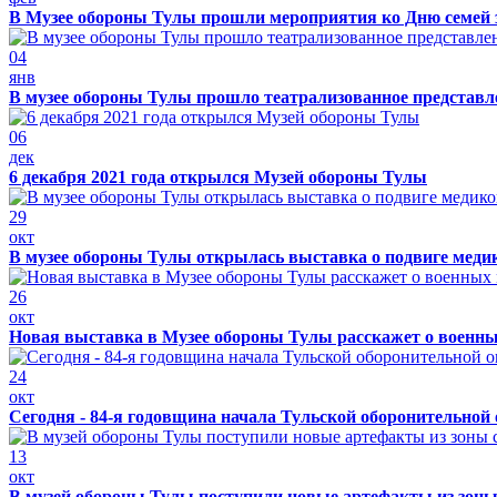
В Музее обороны Тулы прошли мероприятия ко Дню семей 
04
янв
В музее обороны Тулы прошло театрализованное представ
06
дек
6 декабря 2021 года открылся Музей обороны Тулы
29
окт
В музее обороны Тулы открылась выставка о подвиге меди
26
окт
Новая выставка в Музее обороны Тулы расскажет о военн
24
окт
Сегодня - 84-я годовщина начала Тульской оборонительной
13
окт
В музей обороны Тулы поступили новые артефакты из зоны