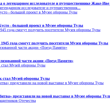
а о легендарном исследователе и путешественнике Жаке-Иве
егендарном исследователе и путешественник...
Кусто - большой проект в Музее обороны Тулы
 1945 года смогут получить посетители Музея обороны Тулы
лизованной части акции «Поезд Памяти»
к стал Музей обороны Тулы
битва» представили на новой выставке в Музее обороны Ту