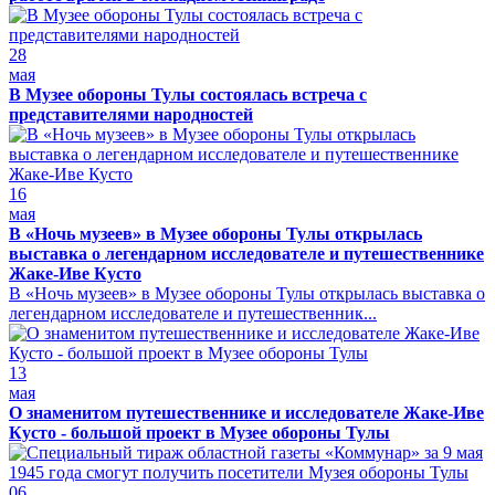
28
мая
В Музее обороны Тулы состоялась встреча с
представителями народностей
16
мая
В «Ночь музеев» в Музее обороны Тулы открылась
выставка о легендарном исследователе и путешественнике
Жаке-Иве Кусто
В «Ночь музеев» в Музее обороны Тулы открылась выставка о
легендарном исследователе и путешественник...
13
мая
О знаменитом путешественнике и исследователе Жаке-Иве
Кусто - большой проект в Музее обороны Тулы
06