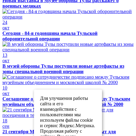
Новая выставка в Музее обороны Тулы расскажет о
военных медиках
24
окт
Сегодня - 84-я годовщина начала Тульской
оборонительной операции
13
окт
В музей обороны Тулы поступили новые артефакты из
зоны специальной военной операции
10
окт
Для улучшения работы
Соглашение о сотрудничестве подписано между Тульским
сайта и его
музейным объединением и московской школой № 2000
взаимодействия с
пользователями мы
используем файлы cookie
18
и сервис Яндекс.Метрика.
сен
Продолжая работу с
21 сентября Музей обороны Тулы будет закрыт для