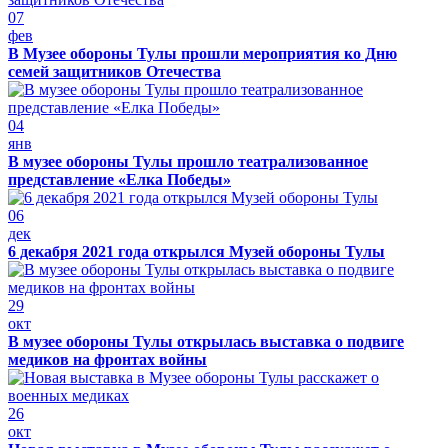
07
фев
В Музее обороны Тулы прошли мероприятия ко Дню
семей защитников Отечества
04
янв
В музее обороны Тулы прошло театрализованное
представление «Елка Победы»
06
дек
6 декабря 2021 года открылся Музей обороны Тулы
29
окт
В музее обороны Тулы открылась выставка о подвиге
медиков на фронтах войны
26
окт