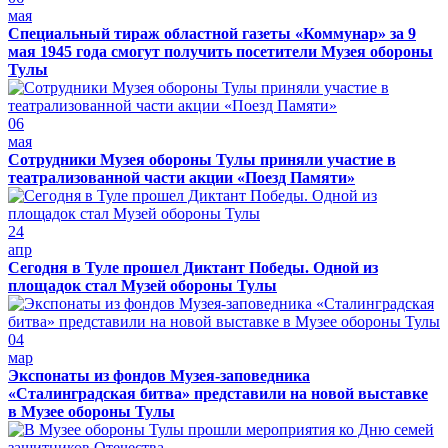
мая
Специальный тираж областной газеты «Коммунар» за 9
мая 1945 года смогут получить посетители Музея обороны
Тулы
06
мая
Сотрудники Музея обороны Тулы приняли участие в
театрализованной части акции «Поезд Памяти»
24
апр
Сегодня в Туле прошел Диктант Победы. Одной из
площадок стал Музей обороны Тулы
04
мар
Экспонаты из фондов Музея-заповедника
«Сталинградская битва» представили на новой выставке
в Музее обороны Тулы