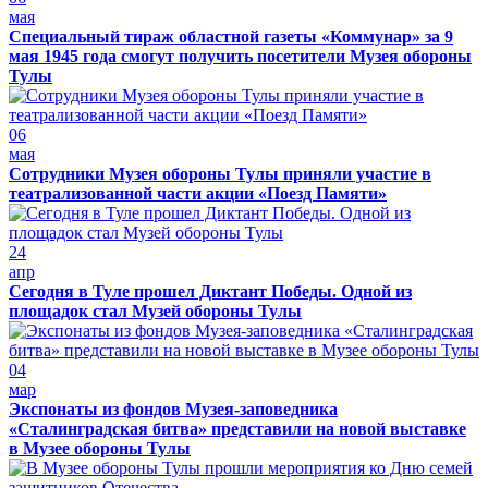
мая
Специальный тираж областной газеты «Коммунар» за 9
мая 1945 года смогут получить посетители Музея обороны
Тулы
06
мая
Сотрудники Музея обороны Тулы приняли участие в
театрализованной части акции «Поезд Памяти»
24
апр
Сегодня в Туле прошел Диктант Победы. Одной из
площадок стал Музей обороны Тулы
04
мар
Экспонаты из фондов Музея-заповедника
«Сталинградская битва» представили на новой выставке
в Музее обороны Тулы