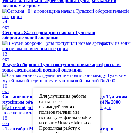
Новая выставка в Музее обороны Тулы расскажет о
военных медиках
24
окт
Сегодня - 84-я годовщина начала Тульской
оборонительной операции
13
окт
В музей обороны Тулы поступили новые артефакты из
зоны специальной военной операции
10
окт
Для улучшения работы
Соглашение о сотрудничестве подписано между Тульским
сайта и его
музейным объединением и московской школой № 2000
взаимодействия с
пользователями мы
используем файлы cookie
18
и сервис Яндекс.Метрика.
сен
Продолжая работу с
21 сентября Музей обороны Тулы будет закрыт для