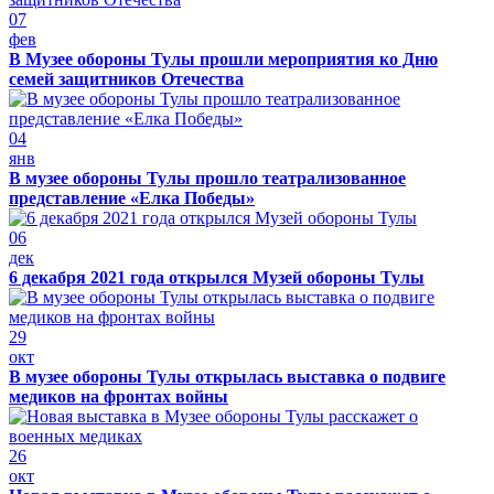
07
фев
В Музее обороны Тулы прошли мероприятия ко Дню
семей защитников Отечества
04
янв
В музее обороны Тулы прошло театрализованное
представление «Елка Победы»
06
дек
6 декабря 2021 года открылся Музей обороны Тулы
29
окт
В музее обороны Тулы открылась выставка о подвиге
медиков на фронтах войны
26
окт