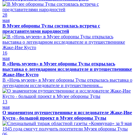
28
мая
В Музее обороны Тулы состоялась встреча с
представителями народностей
16
мая
В «Ночь музеев» в Музее обороны Тулы открылась
выставка о легендарном исследователе и путешественнике
Жаке-Иве Кусто
В «Ночь музеев» в Музее обороны Тулы открылась выставка о
легендарном исследователе и путешественник...
13
мая
О знаменитом путешественнике и исследователе Жаке-Иве
Кусто - большой проект в Музее обороны Тулы
06