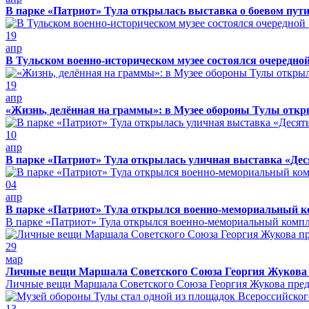
В парке «Патриот» Тула открылась выставка о боевом пути
19
апр
В Тульском военно-историческом музее состоялся очередно
19
апр
«Жизнь, делённая на граммы»: в Музее обороны Тулы откр
10
апр
В парке «Патриот» Тула открылась уличная выставка «Дес
04
апр
В парке «Патриот» Тула открылся военно-мемориальный к
В парке «Патриот» Тула открылся военно-мемориальный комп
29
мар
Личные вещи Маршала Советского Союза Георгия Жукова п
Личные вещи Маршала Советского Союза Георгия Жукова предс
13