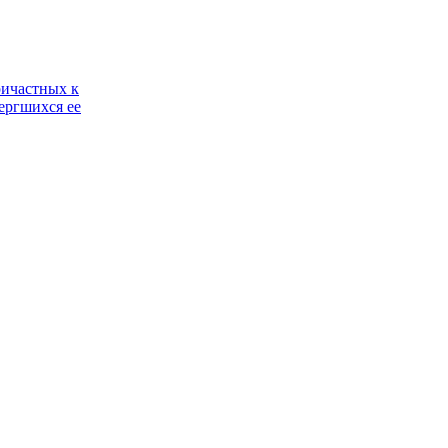
ричастных к
ергшихся ее