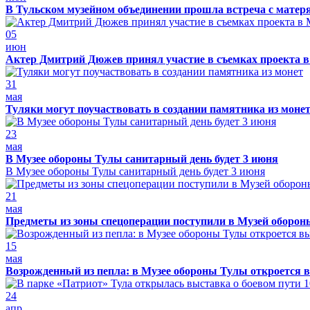
В Тульском музейном объединении прошла встреча с матер
05
июн
Актер Дмитрий Дюжев принял участие в съемках проекта 
31
мая
Туляки могут поучаствовать в создании памятника из моне
23
мая
В Музее обороны Тулы санитарный день будет 3 июня
В Музее обороны Тулы санитарный день будет 3 июня
21
мая
Предметы из зоны спецоперации поступили в Музей оборо
15
мая
Возрожденный из пепла: в Музее обороны Тулы откроется 
24
апр