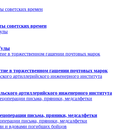
ты советских времен
Тулы
стие в торжественном гашении почтовых марок
льского артиллерийского инженерного института
пецоперации письма, пряники, медсалфетки
цоперации письма, пряники, медсалфетки