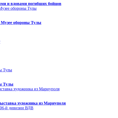
ями и вдовами погибших бойцов
в Музее обороны Тулы
т
ны Тулы
выставка художника из Мариуполя