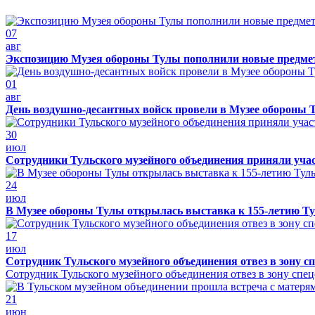
07
авг
Экспозицию Музея обороны Тулы пополнили новые предме
01
авг
День воздушно-десантных войск провели в Музее обороны 
30
июл
Сотрудники Тульского музейного объединения приняли уча
24
июл
В Музее обороны Тулы открылась выставка к 155-летию Ту
17
июл
Сотрудник Тульского музейного объединения отвез в зону с
Сотрудник Тульского музейного объединения отвез в зону спе
21
июн