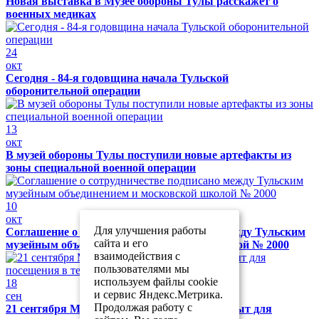
Новая выставка в Музее обороны Тулы расскажет о
военных медиках
24
окт
Сегодня - 84-я годовщина начала Тульской
оборонительной операции
13
окт
В музей обороны Тулы поступили новые артефакты из
зоны специальной военной операции
10
окт
Для улучшения работы
Соглашение о сотрудничестве подписано между Тульским
сайта и его
музейным объединением и московской школой № 2000
взаимодействия с
пользователями мы
используем файлы cookie
18
и сервис Яндекс.Метрика.
сен
Продолжая работу с
21 сентября Музей обороны Тулы будет закрыт для