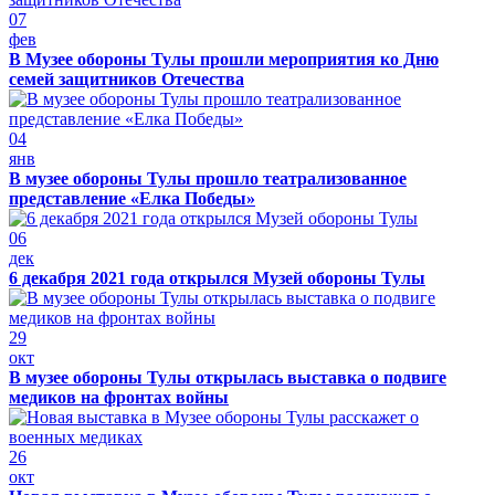
07
фев
В Музее обороны Тулы прошли мероприятия ко Дню
семей защитников Отечества
04
янв
В музее обороны Тулы прошло театрализованное
представление «Елка Победы»
06
дек
6 декабря 2021 года открылся Музей обороны Тулы
29
окт
В музее обороны Тулы открылась выставка о подвиге
медиков на фронтах войны
26
окт