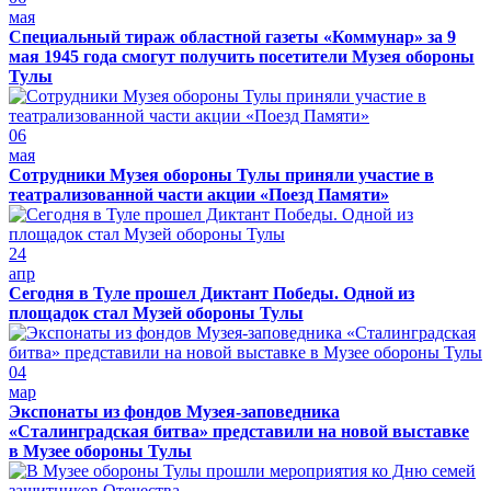
мая
Специальный тираж областной газеты «Коммунар» за 9
мая 1945 года смогут получить посетители Музея обороны
Тулы
06
мая
Сотрудники Музея обороны Тулы приняли участие в
театрализованной части акции «Поезд Памяти»
24
апр
Сегодня в Туле прошел Диктант Победы. Одной из
площадок стал Музей обороны Тулы
04
мар
Экспонаты из фондов Музея-заповедника
«Сталинградская битва» представили на новой выставке
в Музее обороны Тулы