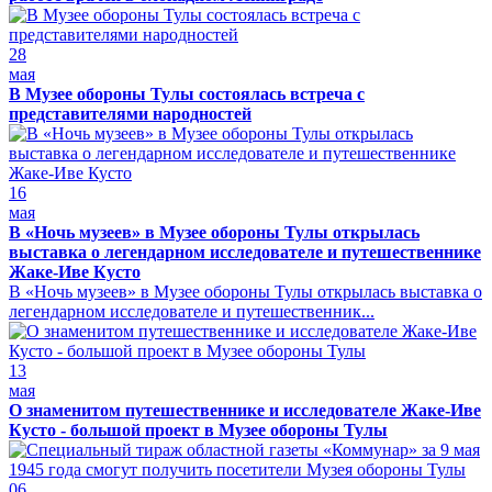
28
мая
В Музее обороны Тулы состоялась встреча с
представителями народностей
16
мая
В «Ночь музеев» в Музее обороны Тулы открылась
выставка о легендарном исследователе и путешественнике
Жаке-Иве Кусто
В «Ночь музеев» в Музее обороны Тулы открылась выставка о
легендарном исследователе и путешественник...
13
мая
О знаменитом путешественнике и исследователе Жаке-Иве
Кусто - большой проект в Музее обороны Тулы
06