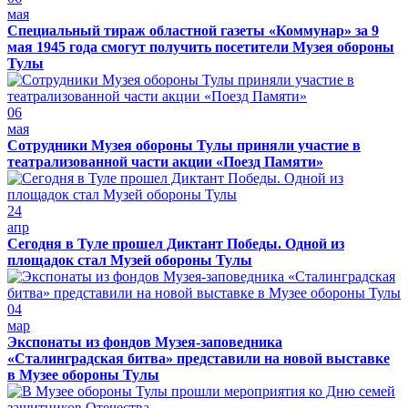
мая
Специальный тираж областной газеты «Коммунар» за 9
мая 1945 года смогут получить посетители Музея обороны
Тулы
06
мая
Сотрудники Музея обороны Тулы приняли участие в
театрализованной части акции «Поезд Памяти»
24
апр
Сегодня в Туле прошел Диктант Победы. Одной из
площадок стал Музей обороны Тулы
04
мар
Экспонаты из фондов Музея-заповедника
«Сталинградская битва» представили на новой выставке
в Музее обороны Тулы