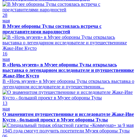
28
мая
В Музее обороны Тулы состоялась встреча с
представителями народностей
16
мая
В «Ночь музеев» в Музее обороны Тулы открылась
выставка о легендарном исследователе и путешественнике
Жаке-Иве Кусто
В «Ночь музеев» в Музее обороны Тулы открылась выставка о
легендарном исследователе и путешественник...
13
мая
О знаменитом путешественнике и исследователе Жаке-Иве
Кусто - большой проект в Музее обороны Тулы
06