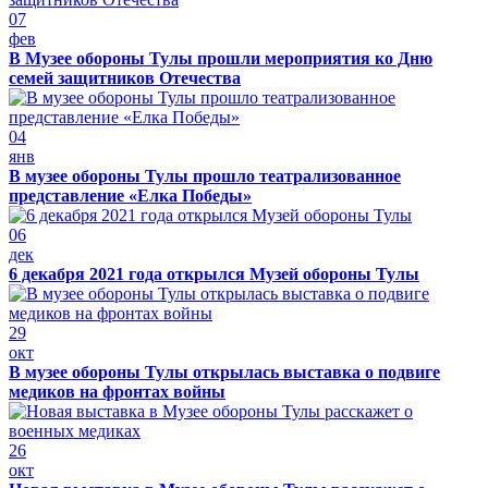
07
фев
В Музее обороны Тулы прошли мероприятия ко Дню
семей защитников Отечества
04
янв
В музее обороны Тулы прошло театрализованное
представление «Елка Победы»
06
дек
6 декабря 2021 года открылся Музей обороны Тулы
29
окт
В музее обороны Тулы открылась выставка о подвиге
медиков на фронтах войны
26
окт