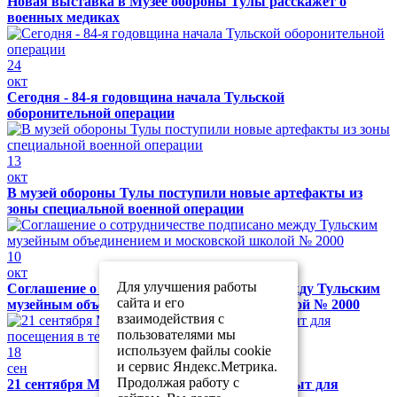
Новая выставка в Музее обороны Тулы расскажет о
военных медиках
24
окт
Сегодня - 84-я годовщина начала Тульской
оборонительной операции
13
окт
В музей обороны Тулы поступили новые артефакты из
зоны специальной военной операции
10
окт
Для улучшения работы
Соглашение о сотрудничестве подписано между Тульским
сайта и его
музейным объединением и московской школой № 2000
взаимодействия с
пользователями мы
используем файлы cookie
18
и сервис Яндекс.Метрика.
сен
Продолжая работу с
21 сентября Музей обороны Тулы будет закрыт для