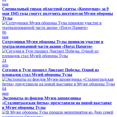
мая
Специальный тираж областной газеты «Коммунар» за 9
мая 1945 года смогут получить посетители Музея обороны
Тулы
06
мая
Сотрудники Музея обороны Тулы приняли участие в
театрализованной части акции «Поезд Памяти»
24
апр
Сегодня в Туле прошел Диктант Победы. Одной из
площадок стал Музей обороны Тулы
04
мар
Экспонаты из фондов Музея-заповедника
«Сталинградская битва» представили на новой выставке
в Музее обороны Тулы