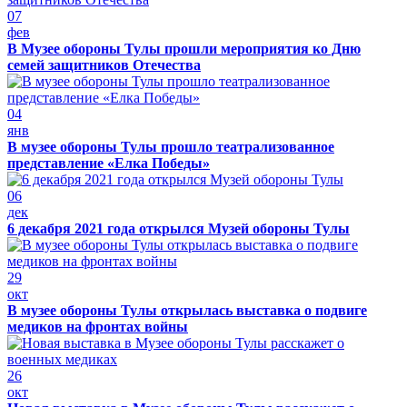
07
фев
В Музее обороны Тулы прошли мероприятия ко Дню
семей защитников Отечества
04
янв
В музее обороны Тулы прошло театрализованное
представление «Елка Победы»
06
дек
6 декабря 2021 года открылся Музей обороны Тулы
29
окт
В музее обороны Тулы открылась выставка о подвиге
медиков на фронтах войны
26
окт