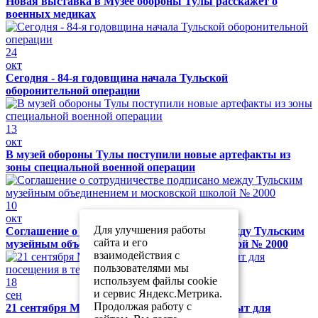
Новая выставка в Музее обороны Тулы расскажет о
военных медиках
24
окт
Сегодня - 84-я годовщина начала Тульской
оборонительной операции
13
окт
В музей обороны Тулы поступили новые артефакты из
зоны специальной военной операции
10
окт
Для улучшения работы
Соглашение о сотрудничестве подписано между Тульским
сайта и его
музейным объединением и московской школой № 2000
взаимодействия с
пользователями мы
используем файлы cookie
18
и сервис Яндекс.Метрика.
сен
Продолжая работу с
21 сентября Музей обороны Тулы будет закрыт для