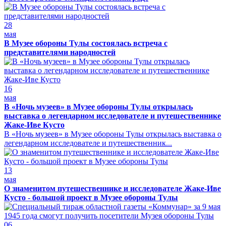
28
мая
В Музее обороны Тулы состоялась встреча с
представителями народностей
16
мая
В «Ночь музеев» в Музее обороны Тулы открылась
выставка о легендарном исследователе и путешественнике
Жаке-Иве Кусто
В «Ночь музеев» в Музее обороны Тулы открылась выставка о
легендарном исследователе и путешественник...
13
мая
О знаменитом путешественнике и исследователе Жаке-Иве
Кусто - большой проект в Музее обороны Тулы
06