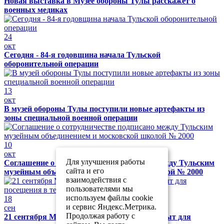
Новая выставка в Музее обороны Тулы расскажет о
военных медиках
24
окт
Сегодня - 84-я годовщина начала Тульской
оборонительной операции
13
окт
В музей обороны Тулы поступили новые артефакты из
зоны специальной военной операции
10
окт
Для улучшения работы
Соглашение о сотрудничестве подписано между Тульским
сайта и его
музейным объединением и московской школой № 2000
взаимодействия с
пользователями мы
используем файлы cookie
18
и сервис Яндекс.Метрика.
сен
Продолжая работу с
21 сентября Музей обороны Тулы будет закрыт для