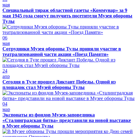
мая
Специальный тираж областной газеты «Коммунар» за 9
мая 1945 года смогут получить посетители Музея обороны
Тулы
06
мая
Сотрудники Музея обороны Тулы приняли участие в
театрализованной части акции «Поезд Памяти»
24
апр
Сегодня в Туле прошел Диктант Победы. Одной из
площадок стал Музей обороны Тулы
04
мар
Экспонаты из фондов Музея-заповедника
«Сталинградская битва» представили на новой выставке
в Музее обороны Тулы