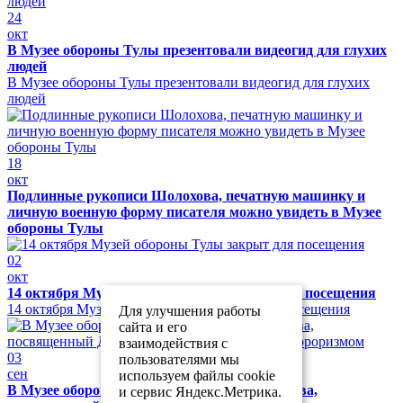
24
окт
В Музее обороны Тулы презентовали видеогид для глухих
людей
В Музее обороны Тулы презентовали видеогид для глухих
людей
18
окт
Подлинные рукописи Шолохова, печатную машинку и
личную военную форму писателя можно увидеть в Музее
обороны Тулы
02
окт
14 октября Музей обороны Тулы закрыт для посещения
14 октября Музей обороны Тулы закрыт для посещения
Для улучшения работы
сайта и его
взаимодействия с
03
пользователями мы
сен
используем файлы cookie
В Музее обороны Тулы прошел урок мужества,
и сервис Яндекс.Метрика.