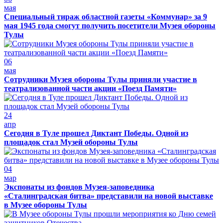
мая
Специальный тираж областной газеты «Коммунар» за 9
мая 1945 года смогут получить посетители Музея обороны
Тулы
06
мая
Сотрудники Музея обороны Тулы приняли участие в
театрализованной части акции «Поезд Памяти»
24
апр
Сегодня в Туле прошел Диктант Победы. Одной из
площадок стал Музей обороны Тулы
04
мар
Экспонаты из фондов Музея-заповедника
«Сталинградская битва» представили на новой выставке
в Музее обороны Тулы