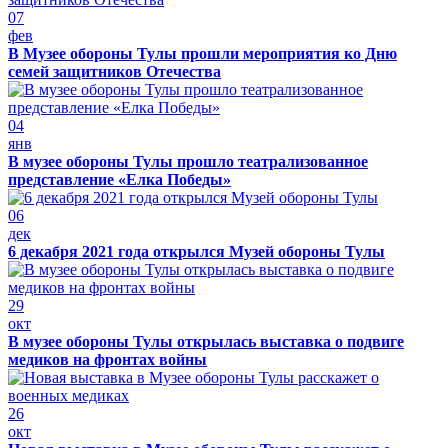
07
фев
В Музее обороны Тулы прошли мероприятия ко Дню
семей защитников Отечества
04
янв
В музее обороны Тулы прошло театрализованное
представление «Елка Победы»
06
дек
6 декабря 2021 года открылся Музей обороны Тулы
29
окт
В музее обороны Тулы открылась выставка о подвиге
медиков на фронтах войны
26
окт