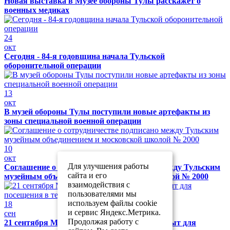
Новая выставка в Музее обороны Тулы расскажет о
военных медиках
24
окт
Сегодня - 84-я годовщина начала Тульской
оборонительной операции
13
окт
В музей обороны Тулы поступили новые артефакты из
зоны специальной военной операции
10
окт
Для улучшения работы
Соглашение о сотрудничестве подписано между Тульским
сайта и его
музейным объединением и московской школой № 2000
взаимодействия с
пользователями мы
используем файлы cookie
18
и сервис Яндекс.Метрика.
сен
Продолжая работу с
21 сентября Музей обороны Тулы будет закрыт для