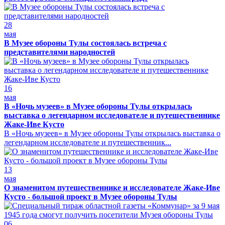
28
мая
В Музее обороны Тулы состоялась встреча с
представителями народностей
16
мая
В «Ночь музеев» в Музее обороны Тулы открылась
выставка о легендарном исследователе и путешественнике
Жаке-Иве Кусто
В «Ночь музеев» в Музее обороны Тулы открылась выставка о
легендарном исследователе и путешественник...
13
мая
О знаменитом путешественнике и исследователе Жаке-Иве
Кусто - большой проект в Музее обороны Тулы
06