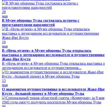
28
мая
В Музее обороны Тулы состоялась встреча с
представителями народностей
16
мая
В «Ночь музеев» в Музее обороны Тулы открылась
выставка о легендарном исследователе и путешественнике
Жаке-Иве Кусто
В «Ночь музеев» в Музее обороны Тулы открылась выставка о
легендарном исследователе и путешественник...
13
мая
О знаменитом путешественнике и исследователе Жаке-Иве
Кусто - большой проект в Музее обороны Тулы
06