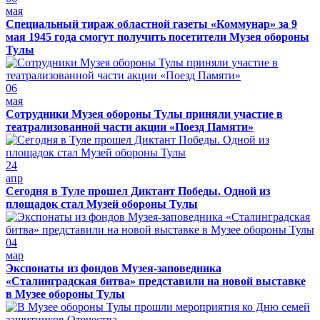
мая
Специальный тираж областной газеты «Коммунар» за 9
мая 1945 года смогут получить посетители Музея обороны
Тулы
06
мая
Сотрудники Музея обороны Тулы приняли участие в
театрализованной части акции «Поезд Памяти»
24
апр
Сегодня в Туле прошел Диктант Победы. Одной из
площадок стал Музей обороны Тулы
04
мар
Экспонаты из фондов Музея-заповедника
«Сталинградская битва» представили на новой выставке
в Музее обороны Тулы