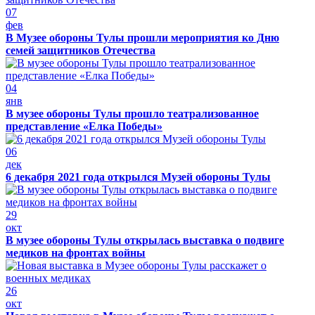
07
фев
В Музее обороны Тулы прошли мероприятия ко Дню
семей защитников Отечества
04
янв
В музее обороны Тулы прошло театрализованное
представление «Елка Победы»
06
дек
6 декабря 2021 года открылся Музей обороны Тулы
29
окт
В музее обороны Тулы открылась выставка о подвиге
медиков на фронтах войны
26
окт