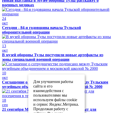
Новая выставка в Музее обороны Тулы расскажет о
военных медиках
24
окт
Сегодня - 84-я годовщина начала Тульской
оборонительной операции
13
окт
В музей обороны Тулы поступили новые артефакты из
зоны специальной военной операции
10
окт
Для улучшения работы
Соглашение о сотрудничестве подписано между Тульским
сайта и его
музейным объединением и московской школой № 2000
взаимодействия с
пользователями мы
используем файлы cookie
18
и сервис Яндекс.Метрика.
сен
Продолжая работу с
21 сентября Музей обороны Тулы будет закрыт для