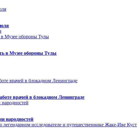
июля
я
еть в Музее обороны Тулы
аботе врачей в блокадном Ленинграде
ми народностей