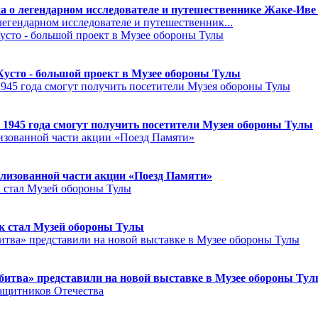
а о легендарном исследователе и путешественнике Жаке-Иве
егендарном исследователе и путешественник...
Кусто - большой проект в Музее обороны Тулы
 1945 года смогут получить посетители Музея обороны Тулы
лизованной части акции «Поезд Памяти»
к стал Музей обороны Тулы
битва» представили на новой выставке в Музее обороны Ту