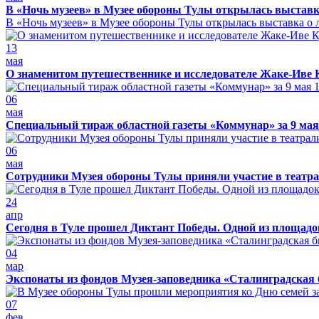
В «Ночь музеев» в Музее обороны Тулы открылась выставк
В «Ночь музеев» в Музее обороны Тулы открылась выставка о л
13
мая
О знаменитом путешественнике и исследователе Жаке-Иве 
06
мая
Специальный тираж областной газеты «Коммунар» за 9 мая
06
мая
Сотрудники Музея обороны Тулы приняли участие в театра
24
апр
Сегодня в Туле прошел Диктант Победы. Одной из площадо
04
мар
Экспонаты из фондов Музея-заповедника «Сталинградская 
07
фев