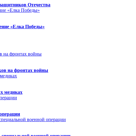
защитников Отечества
ление «Елка Победы»
ков на фронтах войны
ых медиках
 операции
 специальной военной операции