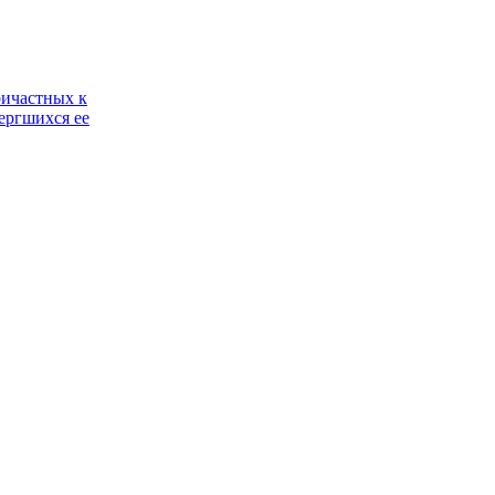
ричастных к
ергшихся ее