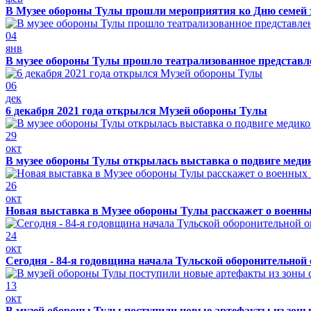
В Музее обороны Тулы прошли мероприятия ко Дню семей 
04
янв
В музее обороны Тулы прошло театрализованное представ
06
дек
6 декабря 2021 года открылся Музей обороны Тулы
29
окт
В музее обороны Тулы открылась выставка о подвиге меди
26
окт
Новая выставка в Музее обороны Тулы расскажет о военн
24
окт
Сегодня - 84-я годовщина начала Тульской оборонительной
13
окт
В музей обороны Тулы поступили новые артефакты из зоны