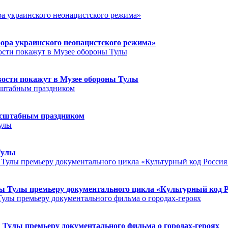
ора украинского неонацистского режима»
ости покажут в Музее обороны Тулы
асштабным праздником
Тулы
 Тулы премьеру документального цикла «Культурный код Ро
Тулы премьеру документального фильма о городах-героях