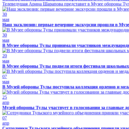
Телеведущая Арина Шарапова представит в Музее обороны Тулы
30
мая
Наш эксклюзив: первые вечерние экскурсии прошли в Муз
30
мая
В Музее обороны Тулы принимали участников международно
20
мая
В Музее обороны Тулы подвели итоги фестиваля школьных
07
мая
В Музей обороны Тулы поступила коллекция орденов и ме
25
апр
Музей обороны Тулы участвует в голосовании за главные д
07
апр
Сотрудники Тульского музейного объединения приняли учас