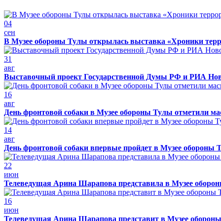
04
сен
В Музее обороны Тулы открылась выставка «Хроники терр
31
авг
Выставочный проект Государственной Думы РФ и РИА Нов
16
авг
День фронтовой собаки в Музее обороны Тулы отметили м
14
авг
День фронтовой собаки впервые пройдет в Музее обороны 
22
июн
Телеведущая Арина Шарапова представила в Музее обороны
16
июн
Телеведущая Арина Шарапова представит в Музее обороны 