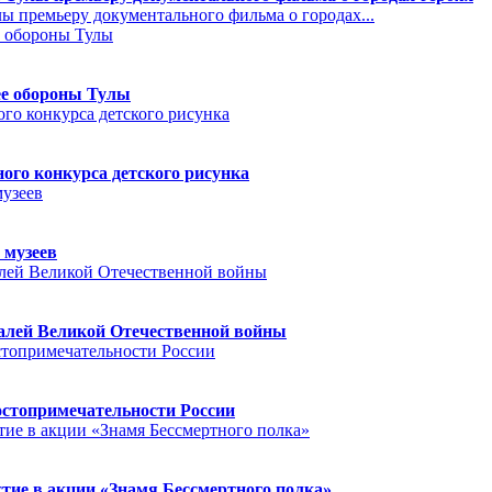
 премьеру документального фильма о городах...
ее обороны Тулы
го конкурса детского рисунка
 музеев
далей Великой Отечественной войны
остопримечательности России
тие в акции «Знамя Бессмертного полка»