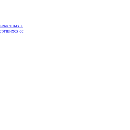
ричастных к
ергшихся ее