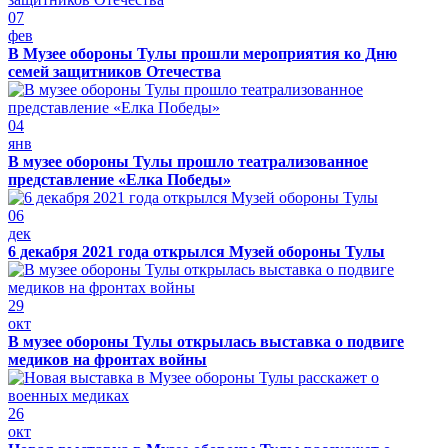
07
фев
В Музее обороны Тулы прошли мероприятия ко Дню
семей защитников Отечества
04
янв
В музее обороны Тулы прошло театрализованное
представление «Елка Победы»
06
дек
6 декабря 2021 года открылся Музей обороны Тулы
29
окт
В музее обороны Тулы открылась выставка о подвиге
медиков на фронтах войны
26
окт