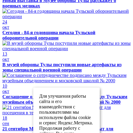
Новая выставка в Музее обороны Тулы расскажет о
военных медиках
24
окт
Сегодня - 84-я годовщина начала Тульской
оборонительной операции
13
окт
В музей обороны Тулы поступили новые артефакты из
зоны специальной военной операции
10
окт
Для улучшения работы
Соглашение о сотрудничестве подписано между Тульским
сайта и его
музейным объединением и московской школой № 2000
взаимодействия с
пользователями мы
используем файлы cookie
18
и сервис Яндекс.Метрика.
сен
Продолжая работу с
21 сентября Музей обороны Тулы будет закрыт для