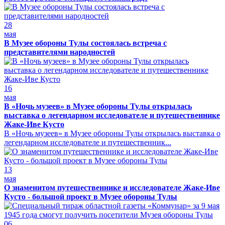
28
мая
В Музее обороны Тулы состоялась встреча с
представителями народностей
16
мая
В «Ночь музеев» в Музее обороны Тулы открылась
выставка о легендарном исследователе и путешественнике
Жаке-Иве Кусто
В «Ночь музеев» в Музее обороны Тулы открылась выставка о
легендарном исследователе и путешественник...
13
мая
О знаменитом путешественнике и исследователе Жаке-Иве
Кусто - большой проект в Музее обороны Тулы
06