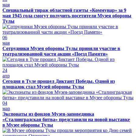
мая
Специальный тираж областной газеты «Коммунар» за 9
мая 1945 года смогут получить посетители Музея обороны
Тулы
06
мая
Сотрудники Музея обороны Тулы приняли участие в
театрализованной части акции «Поезд Памяти»
24
апр
Сегодня в Туле прошел Диктант Победы. Одной из
площадок стал Музей обороны Тулы
04
мар
Экспонаты из фондов Музея-заповедника
«Сталинградская битва» представили на новой выставке
в Музее обороны Тулы