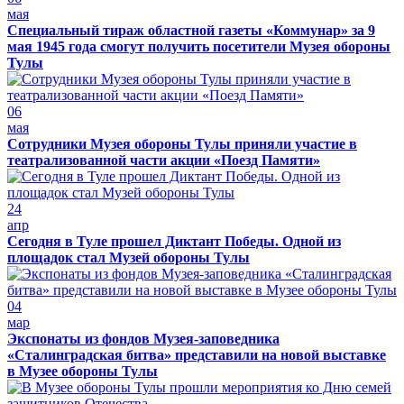
мая
Специальный тираж областной газеты «Коммунар» за 9
мая 1945 года смогут получить посетители Музея обороны
Тулы
06
мая
Сотрудники Музея обороны Тулы приняли участие в
театрализованной части акции «Поезд Памяти»
24
апр
Сегодня в Туле прошел Диктант Победы. Одной из
площадок стал Музей обороны Тулы
04
мар
Экспонаты из фондов Музея-заповедника
«Сталинградская битва» представили на новой выставке
в Музее обороны Тулы