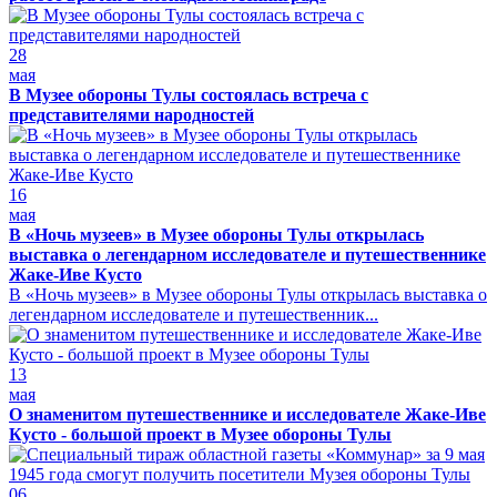
28
мая
В Музее обороны Тулы состоялась встреча с
представителями народностей
16
мая
В «Ночь музеев» в Музее обороны Тулы открылась
выставка о легендарном исследователе и путешественнике
Жаке-Иве Кусто
В «Ночь музеев» в Музее обороны Тулы открылась выставка о
легендарном исследователе и путешественник...
13
мая
О знаменитом путешественнике и исследователе Жаке-Иве
Кусто - большой проект в Музее обороны Тулы
06