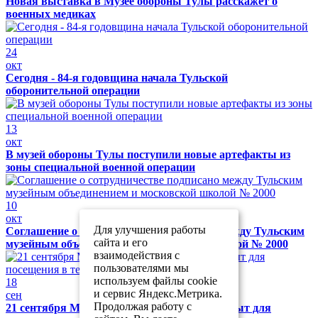
Новая выставка в Музее обороны Тулы расскажет о
военных медиках
24
окт
Сегодня - 84-я годовщина начала Тульской
оборонительной операции
13
окт
В музей обороны Тулы поступили новые артефакты из
зоны специальной военной операции
10
окт
Для улучшения работы
Соглашение о сотрудничестве подписано между Тульским
сайта и его
музейным объединением и московской школой № 2000
взаимодействия с
пользователями мы
используем файлы cookie
18
и сервис Яндекс.Метрика.
сен
Продолжая работу с
21 сентября Музей обороны Тулы будет закрыт для