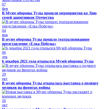
07
фев
В Музее обороны Тулы прошли мероприятия ко Дню
семей защитников Отечества
04
янв
В музее обороны Тулы прошло театрализованное
представление «Елка Победы»
06
дек
6 декабря 2021 года открылся Музей обороны Тулы
29
окт
В музее обороны Тулы открылась выставка о подвиге
медиков на фронтах войны
26
окт