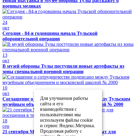
Новая выставка в Музее обороны Тулы расскажет о
военных медиках
24
окт
Сегодня - 84-я годовщина начала Тульской
оборонительной операции
13
окт
В музей обороны Тулы поступили новые артефакты из
зоны специальной военной операции
10
окт
Для улучшения работы
Соглашение о сотрудничестве подписано между Тульским
сайта и его
музейным объединением и московской школой № 2000
взаимодействия с
пользователями мы
используем файлы cookie
18
и сервис Яндекс.Метрика.
сен
Продолжая работу с
21 сентября Музей обороны Тулы будет закрыт для