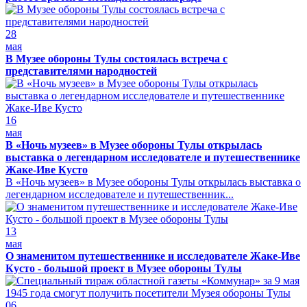
28
мая
В Музее обороны Тулы состоялась встреча с
представителями народностей
16
мая
В «Ночь музеев» в Музее обороны Тулы открылась
выставка о легендарном исследователе и путешественнике
Жаке-Иве Кусто
В «Ночь музеев» в Музее обороны Тулы открылась выставка о
легендарном исследователе и путешественник...
13
мая
О знаменитом путешественнике и исследователе Жаке-Иве
Кусто - большой проект в Музее обороны Тулы
06