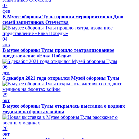
07
фев
В Музее обороны Тулы прошли мероприятия ко Дню
семей защитников Отечества
04
янв
В музее обороны Тулы прошло театрализованное
представление «Елка Победы»
06
дек
6 декабря 2021 года открылся Музей обороны Тулы
29
окт
В музее обороны Тулы открылась выставка о подвиге
медиков на фронтах войны
26
окт