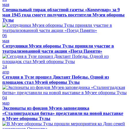
мая
Специальный тираж областной газеты «Коммунар» за 9
мая 1945 года смогут получить посетители Музея обороны
Тулы
06
мая
Сотрудники Музея обороны Тулы приняли участие в
театрализованной части акции «Поезд Памяти»
24
апр
Сегодня в Туле прошел Диктант Победы. Одной из
площадок стал Музей обороны Тулы
04
мар
Экспонаты из фондов Музея-заповедника
«Сталинградская битва» представили на новой выставке
в Музее обороны Тулы