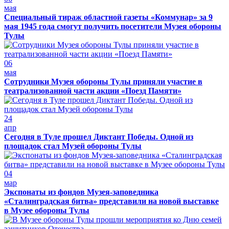
мая
Специальный тираж областной газеты «Коммунар» за 9
мая 1945 года смогут получить посетители Музея обороны
Тулы
06
мая
Сотрудники Музея обороны Тулы приняли участие в
театрализованной части акции «Поезд Памяти»
24
апр
Сегодня в Туле прошел Диктант Победы. Одной из
площадок стал Музей обороны Тулы
04
мар
Экспонаты из фондов Музея-заповедника
«Сталинградская битва» представили на новой выставке
в Музее обороны Тулы