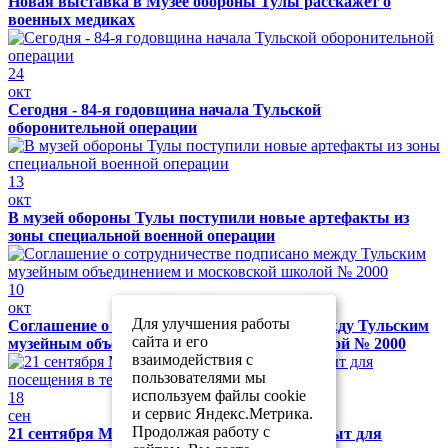
Новая выставка в Музее обороны Тулы расскажет о
военных медиках
24
окт
Сегодня - 84-я годовщина начала Тульской
оборонительной операции
13
окт
В музей обороны Тулы поступили новые артефакты из
зоны специальной военной операции
10
окт
Для улучшения работы
Соглашение о сотрудничестве подписано между Тульским
сайта и его
музейным объединением и московской школой № 2000
взаимодействия с
пользователями мы
используем файлы cookie
18
и сервис Яндекс.Метрика.
сен
Продолжая работу с
21 сентября Музей обороны Тулы будет закрыт для