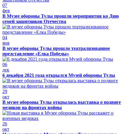
07
фев
В Музее обороны Тулы прошли мероприятия ко Дню
семей защитников Отечества
04
янв
В музее обороны Тулы прошло театрализованное
представление «Елка Победы»
06
дек
6 декабря 2021 года открылся Музей обороны Тулы
29
окт
В музее обороны Тулы открылась выставка о подвиге
медиков на фронтах войны
26
окт