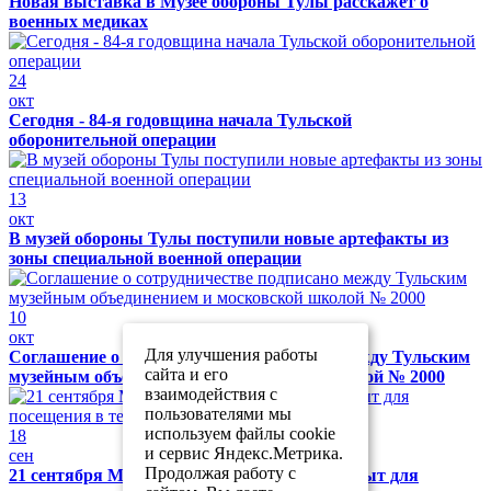
Новая выставка в Музее обороны Тулы расскажет о
военных медиках
24
окт
Сегодня - 84-я годовщина начала Тульской
оборонительной операции
13
окт
В музей обороны Тулы поступили новые артефакты из
зоны специальной военной операции
10
окт
Для улучшения работы
Соглашение о сотрудничестве подписано между Тульским
сайта и его
музейным объединением и московской школой № 2000
взаимодействия с
пользователями мы
используем файлы cookie
18
и сервис Яндекс.Метрика.
сен
Продолжая работу с
21 сентября Музей обороны Тулы будет закрыт для