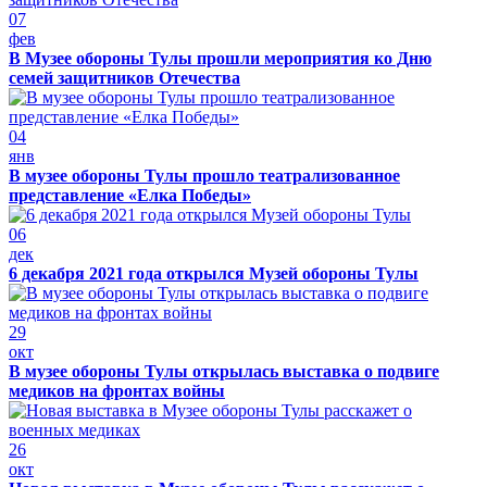
07
фев
В Музее обороны Тулы прошли мероприятия ко Дню
семей защитников Отечества
04
янв
В музее обороны Тулы прошло театрализованное
представление «Елка Победы»
06
дек
6 декабря 2021 года открылся Музей обороны Тулы
29
окт
В музее обороны Тулы открылась выставка о подвиге
медиков на фронтах войны
26
окт