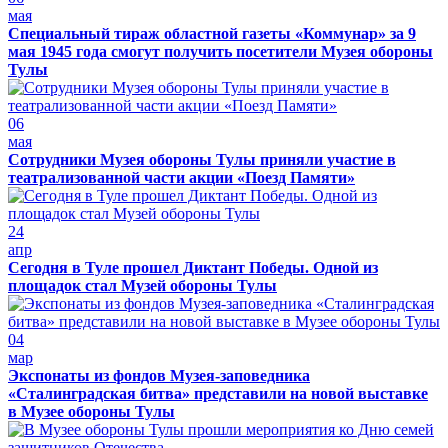
мая
Специальный тираж областной газеты «Коммунар» за 9
мая 1945 года смогут получить посетители Музея обороны
Тулы
06
мая
Сотрудники Музея обороны Тулы приняли участие в
театрализованной части акции «Поезд Памяти»
24
апр
Сегодня в Туле прошел Диктант Победы. Одной из
площадок стал Музей обороны Тулы
04
мар
Экспонаты из фондов Музея-заповедника
«Сталинградская битва» представили на новой выставке
в Музее обороны Тулы