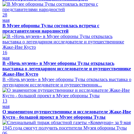
28
мая
В Музее обороны Тулы состоялась встреча с
представителями народностей
16
мая
В «Ночь музеев» в Музее обороны Тулы открылась
выставка о легендарном исследователе и путешественнике
Жаке-Иве Кусто
В «Ночь музеев» в Музее обороны Тулы открылась выставка о
легендарном исследователе и путешественник...
13
мая
О знаменитом путешественнике и исследователе Жаке-Иве
Кусто - большой проект в Музее обороны Тулы
06