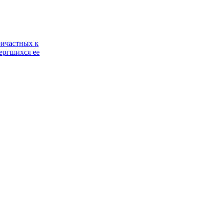
ричастных к
ергшихся ее