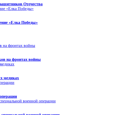
защитников Отечества
ление «Елка Победы»
ков на фронтах войны
ых медиках
 операции
 специальной военной операции