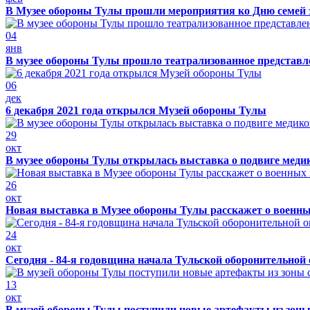
В Музее обороны Тулы прошли мероприятия ко Дню семей 
04
янв
В музее обороны Тулы прошло театрализованное представ
06
дек
6 декабря 2021 года открылся Музей обороны Тулы
29
окт
В музее обороны Тулы открылась выставка о подвиге меди
26
окт
Новая выставка в Музее обороны Тулы расскажет о военн
24
окт
Сегодня - 84-я годовщина начала Тульской оборонительной
13
окт
В музей обороны Тулы поступили новые артефакты из зоны