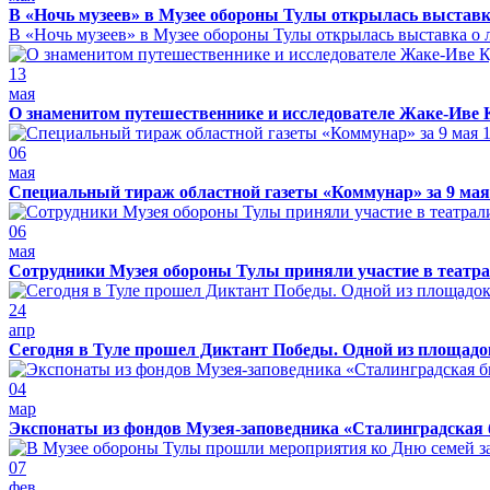
В «Ночь музеев» в Музее обороны Тулы открылась выставк
В «Ночь музеев» в Музее обороны Тулы открылась выставка о л
13
мая
О знаменитом путешественнике и исследователе Жаке-Иве 
06
мая
Специальный тираж областной газеты «Коммунар» за 9 мая
06
мая
Сотрудники Музея обороны Тулы приняли участие в театра
24
апр
Сегодня в Туле прошел Диктант Победы. Одной из площадо
04
мар
Экспонаты из фондов Музея-заповедника «Сталинградская 
07
фев