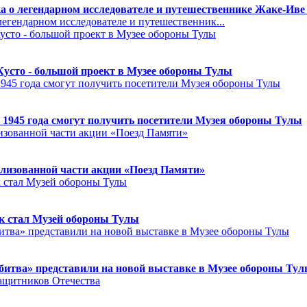
а о легендарном исследователе и путешественнике Жаке-Иве
егендарном исследователе и путешественник...
Кусто - большой проект в Музее обороны Тулы
 1945 года смогут получить посетители Музея обороны Тулы
лизованной части акции «Поезд Памяти»
к стал Музей обороны Тулы
битва» представили на новой выставке в Музее обороны Ту