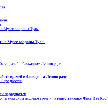
июля
я
еть в Музее обороны Тулы
аботе врачей в блокадном Ленинграде
ми народностей