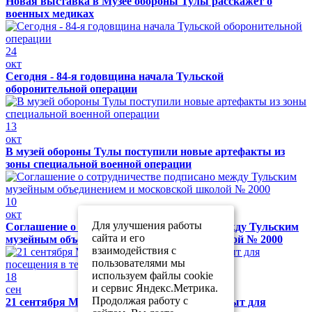
Новая выставка в Музее обороны Тулы расскажет о
военных медиках
24
окт
Сегодня - 84-я годовщина начала Тульской
оборонительной операции
13
окт
В музей обороны Тулы поступили новые артефакты из
зоны специальной военной операции
10
окт
Для улучшения работы
Соглашение о сотрудничестве подписано между Тульским
сайта и его
музейным объединением и московской школой № 2000
взаимодействия с
пользователями мы
используем файлы cookie
18
и сервис Яндекс.Метрика.
сен
Продолжая работу с
21 сентября Музей обороны Тулы будет закрыт для