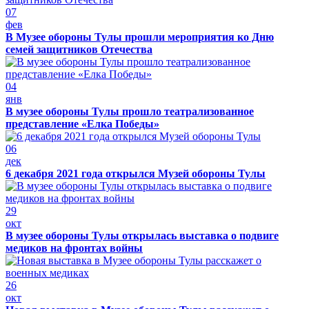
07
фев
В Музее обороны Тулы прошли мероприятия ко Дню
семей защитников Отечества
04
янв
В музее обороны Тулы прошло театрализованное
представление «Елка Победы»
06
дек
6 декабря 2021 года открылся Музей обороны Тулы
29
окт
В музее обороны Тулы открылась выставка о подвиге
медиков на фронтах войны
26
окт