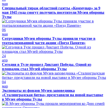
мая
Специальный тираж областной газеты «Коммунар» за 9
мая 1945 года смогут получить посетители Музея обороны
Тулы
06
мая
Сотрудники Музея обороны Тулы приняли участие в
театрализованной части акции «Поезд Памяти»
24
апр
Сегодня в Туле прошел Диктант Победы. Одной из
площадок стал Музей обороны Тулы
04
мар
Экспонаты из фондов Музея-заповедника
«Сталинградская битва» представили на новой выставке
в Музее обороны Тулы