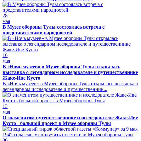
28
мая
В Музее обороны Тулы состоялась встреча с
представителями народностей
16
мая
В «Ночь музеев» в Музее обороны Тулы открылась
выставка о легендарном исследователе и путешественнике
Жаке-Иве Кусто
В «Ночь музеев» в Музее обороны Тулы открылась выставка о
легендарном исследователе и путешественник...
13
мая
О знаменитом путешественнике и исследователе Жаке-Иве
Кусто - большой проект в Музее обороны Тулы
06