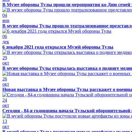
В Музее обороны Тулы прошли мероприятия ко Дню семей 
04
янв
В музее обороны Тулы прошло театрализованное представ
06
дек
6 декабря 2021 года открылся Музей обороны Тулы
29
окт
В музее обороны Тулы открылась выставка о подвиге меди
26
окт
Новая выставка в Музее обороны Тулы расскажет о военн
24
окт
Сегодня - 84-я годовщина начала Тульской оборонительной
13
окт
В музей обороны Тулы поступили новые артефакты из зоны