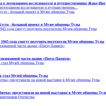
а о легендарном исследователе и путешественнике Жаке-Иве
егендарном исследователе и путешественник...
Кусто - большой проект в Музее обороны Тулы
 1945 года смогут получить посетители Музея обороны Тулы
лизованной части акции «Поезд Памяти»
к стал Музей обороны Тулы
битва» представили на новой выставке в Музее обороны Ту