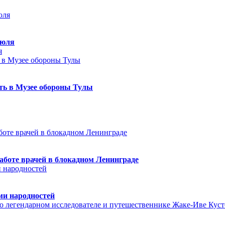
июля
я
еть в Музее обороны Тулы
аботе врачей в блокадном Ленинграде
ми народностей