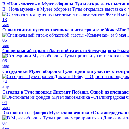
В «Ночь музеев» в Музее обороны Тулы открылась выставк
В «Ночь музеев» в Музее обороны Тулы открылась выставка о л
13
мая
О знаменитом путешественнике и исследователе Жаке-Иве 
06
мая
Специальный тираж областной газеты «Коммунар» за 9 мая
06
мая
Сотрудники Музея обороны Тулы приняли участие в театра
24
апр
Сегодня в Туле прошел Диктант Победы. Одной из площадо
04
мар
Экспонаты из фондов Музея-заповедника «Сталинградская 
07
фев