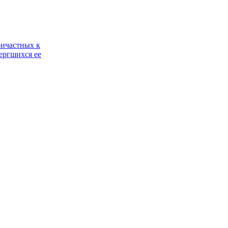
ричастных к
ергшихся ее