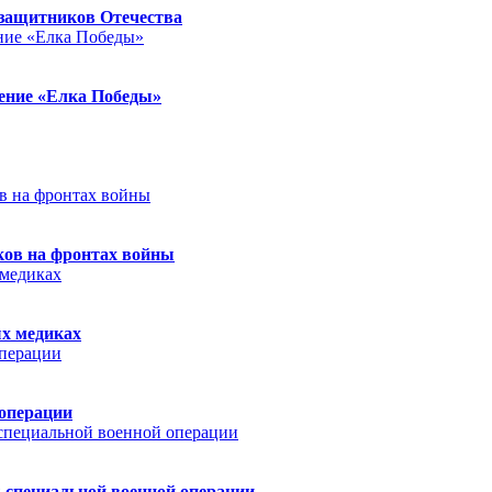
защитников Отечества
ление «Елка Победы»
ков на фронтах войны
ых медиках
 операции
 специальной военной операции