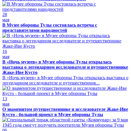
28
мая
В Музее обороны Тулы состоялась встреча с
представителями народностей
16
мая
В «Ночь музеев» в Музее обороны Тулы открылась
выставка о легендарном исследователе и путешественнике
Жаке-Иве Кусто
В «Ночь музеев» в Музее обороны Тулы открылась выставка о
легендарном исследователе и путешественник...
13
мая
О знаменитом путешественнике и исследователе Жаке-Иве
Кусто - большой проект в Музее обороны Тулы
06