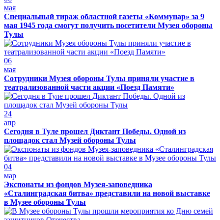
мая
Специальный тираж областной газеты «Коммунар» за 9
мая 1945 года смогут получить посетители Музея обороны
Тулы
06
мая
Сотрудники Музея обороны Тулы приняли участие в
театрализованной части акции «Поезд Памяти»
24
апр
Сегодня в Туле прошел Диктант Победы. Одной из
площадок стал Музей обороны Тулы
04
мар
Экспонаты из фондов Музея-заповедника
«Сталинградская битва» представили на новой выставке
в Музее обороны Тулы