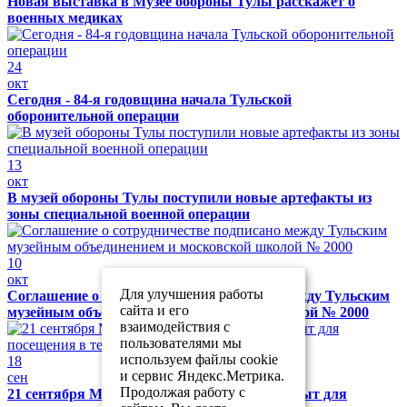
Новая выставка в Музее обороны Тулы расскажет о
военных медиках
24
окт
Сегодня - 84-я годовщина начала Тульской
оборонительной операции
13
окт
В музей обороны Тулы поступили новые артефакты из
зоны специальной военной операции
10
окт
Для улучшения работы
Соглашение о сотрудничестве подписано между Тульским
сайта и его
музейным объединением и московской школой № 2000
взаимодействия с
пользователями мы
используем файлы cookie
18
и сервис Яндекс.Метрика.
сен
Продолжая работу с
21 сентября Музей обороны Тулы будет закрыт для