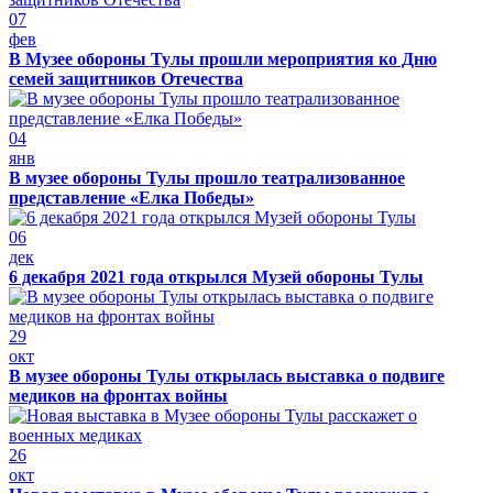
07
фев
В Музее обороны Тулы прошли мероприятия ко Дню
семей защитников Отечества
04
янв
В музее обороны Тулы прошло театрализованное
представление «Елка Победы»
06
дек
6 декабря 2021 года открылся Музей обороны Тулы
29
окт
В музее обороны Тулы открылась выставка о подвиге
медиков на фронтах войны
26
окт