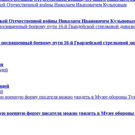
ликой Отечественной войны Николаем Ивановичем Кульповы
посвященный боевому пути 16-й Гвардейской стрелковой див
ия
юдей
ей
ю военную форму писателя можно увидеть в Музее обороны