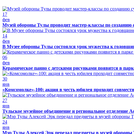
17
фев
Музей обороны Тулы проводит мастер-классы по созданию 
14
фев
В Музее обороны Тулы состоялся урок мужества к годовщин
06
фев
Керамическое панно с детскими рисунками появится в парк
30
янв
«Комсомолке»-100: акция в честь юбилея проходит совмест
27
янв
Тульское музейное объединение и региональное отделение А
24
янв
Мэр Тулы Алексей Эрк передал предметы в музей обороны