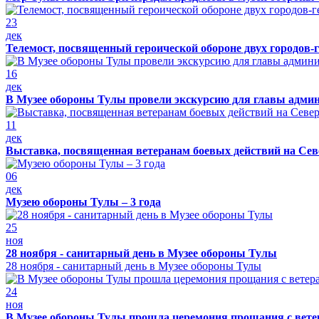
23
дек
Телемост, посвященный героической обороне двух городов-
16
дек
В Музее обороны Тулы провели экскурсию для главы адми
11
дек
Выставка, посвященная ветеранам боевых действий на Сев
06
дек
Музею обороны Тулы – 3 года
25
ноя
28 ноября - санитарный день в Музее обороны Тулы
28 ноября - санитарный день в Музее обороны Тулы
24
ноя
В Музее обороны Тулы прошла церемония прощания с вет