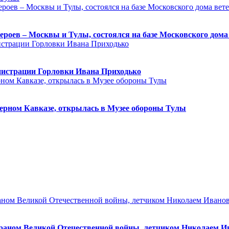
героев – Москвы и Тулы, состоялся на базе Московского дом
нистрации Горловки Ивана Приходько
ерном Кавказе, открылась в Музее обороны Тулы
ераном Великой Отечественной войны, летчиком Николаем 