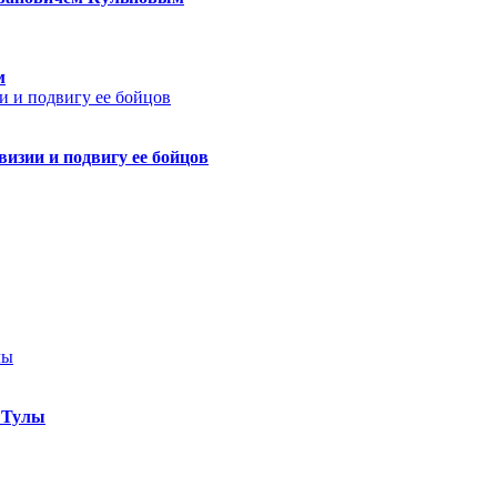
м
изии и подвигу ее бойцов
 Тулы