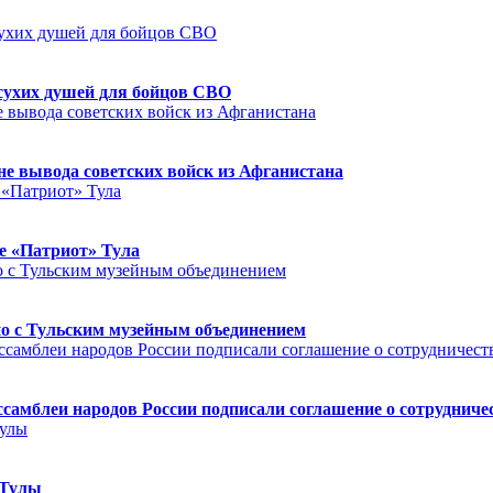
сухих душей для бойцов СВО
е вывода советских войск из Афганистана
е «Патриот» Тула
но с Тульским музейным объединением
ссамблеи народов России подписали соглашение о сотрудниче
 Тулы