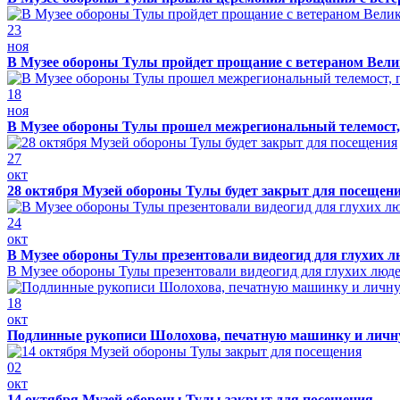
23
ноя
В Музее обороны Тулы пройдет прощание с ветераном Ве
18
ноя
В Музее обороны Тулы прошел межрегиональный телемост, 
27
окт
28 октября Музей обороны Тулы будет закрыт для посещен
24
окт
В Музее обороны Тулы презентовали видеогид для глухих л
В Музее обороны Тулы презентовали видеогид для глухих люд
18
окт
Подлинные рукописи Шолохова, печатную машинку и личну
02
окт
14 октября Музей обороны Тулы закрыт для посещения