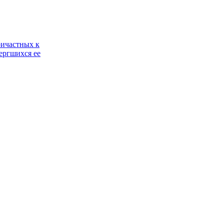
ричастных к
ергшихся ее