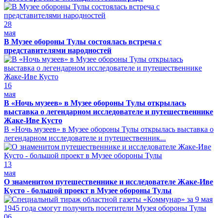
28
мая
В Музее обороны Тулы состоялась встреча с
представителями народностей
16
мая
В «Ночь музеев» в Музее обороны Тулы открылась
выставка о легендарном исследователе и путешественнике
Жаке-Иве Кусто
В «Ночь музеев» в Музее обороны Тулы открылась выставка о
легендарном исследователе и путешественник...
13
мая
О знаменитом путешественнике и исследователе Жаке-Иве
Кусто - большой проект в Музее обороны Тулы
06