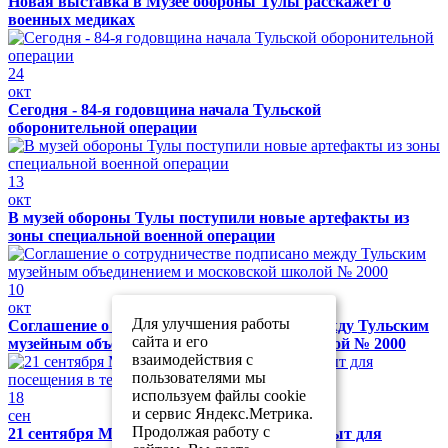
Новая выставка в Музее обороны Тулы расскажет о
военных медиках
24
окт
Сегодня - 84-я годовщина начала Тульской
оборонительной операции
13
окт
В музей обороны Тулы поступили новые артефакты из
зоны специальной военной операции
10
окт
Для улучшения работы
Соглашение о сотрудничестве подписано между Тульским
сайта и его
музейным объединением и московской школой № 2000
взаимодействия с
пользователями мы
используем файлы cookie
18
и сервис Яндекс.Метрика.
сен
Продолжая работу с
21 сентября Музей обороны Тулы будет закрыт для