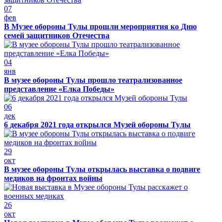
07
фев
В Музее обороны Тулы прошли мероприятия ко Дню
семей защитников Отечества
04
янв
В музее обороны Тулы прошло театрализованное
представление «Елка Победы»
06
дек
6 декабря 2021 года открылся Музей обороны Тулы
29
окт
В музее обороны Тулы открылась выставка о подвиге
медиков на фронтах войны
26
окт