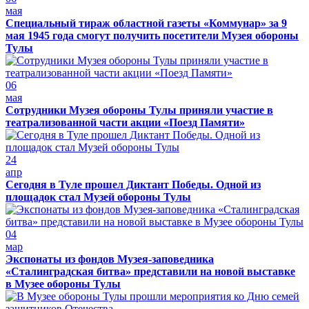
мая
Специальный тираж областной газеты «Коммунар» за 9
мая 1945 года смогут получить посетители Музея обороны
Тулы
06
мая
Сотрудники Музея обороны Тулы приняли участие в
театрализованной части акции «Поезд Памяти»
24
апр
Сегодня в Туле прошел Диктант Победы. Одной из
площадок стал Музей обороны Тулы
04
мар
Экспонаты из фондов Музея-заповедника
«Сталинградская битва» представили на новой выставке
в Музее обороны Тулы