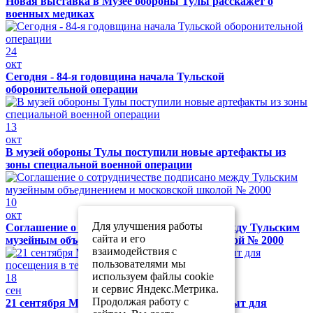
Новая выставка в Музее обороны Тулы расскажет о
военных медиках
24
окт
Сегодня - 84-я годовщина начала Тульской
оборонительной операции
13
окт
В музей обороны Тулы поступили новые артефакты из
зоны специальной военной операции
10
окт
Для улучшения работы
Соглашение о сотрудничестве подписано между Тульским
сайта и его
музейным объединением и московской школой № 2000
взаимодействия с
пользователями мы
используем файлы cookie
18
и сервис Яндекс.Метрика.
сен
Продолжая работу с
21 сентября Музей обороны Тулы будет закрыт для