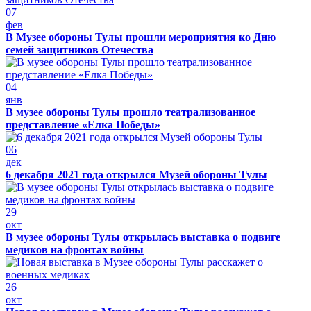
07
фев
В Музее обороны Тулы прошли мероприятия ко Дню
семей защитников Отечества
04
янв
В музее обороны Тулы прошло театрализованное
представление «Елка Победы»
06
дек
6 декабря 2021 года открылся Музей обороны Тулы
29
окт
В музее обороны Тулы открылась выставка о подвиге
медиков на фронтах войны
26
окт