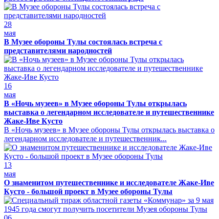
28
мая
В Музее обороны Тулы состоялась встреча с
представителями народностей
16
мая
В «Ночь музеев» в Музее обороны Тулы открылась
выставка о легендарном исследователе и путешественнике
Жаке-Иве Кусто
В «Ночь музеев» в Музее обороны Тулы открылась выставка о
легендарном исследователе и путешественник...
13
мая
О знаменитом путешественнике и исследователе Жаке-Иве
Кусто - большой проект в Музее обороны Тулы
06