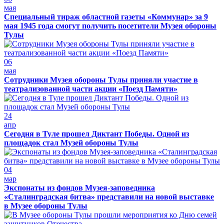
мая
Специальный тираж областной газеты «Коммунар» за 9
мая 1945 года смогут получить посетители Музея обороны
Тулы
06
мая
Сотрудники Музея обороны Тулы приняли участие в
театрализованной части акции «Поезд Памяти»
24
апр
Сегодня в Туле прошел Диктант Победы. Одной из
площадок стал Музей обороны Тулы
04
мар
Экспонаты из фондов Музея-заповедника
«Сталинградская битва» представили на новой выставке
в Музее обороны Тулы