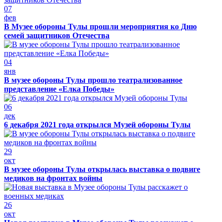
07
фев
В Музее обороны Тулы прошли мероприятия ко Дню
семей защитников Отечества
04
янв
В музее обороны Тулы прошло театрализованное
представление «Елка Победы»
06
дек
6 декабря 2021 года открылся Музей обороны Тулы
29
окт
В музее обороны Тулы открылась выставка о подвиге
медиков на фронтах войны
26
окт