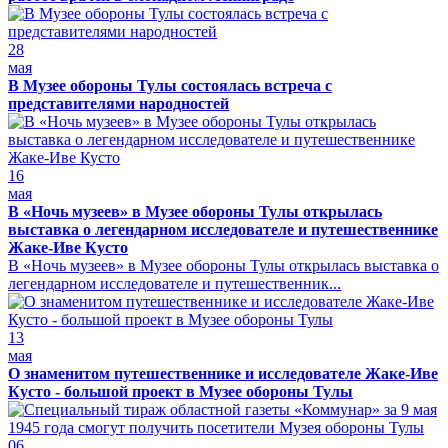
28
мая
В Музее обороны Тулы состоялась встреча с
представителями народностей
16
мая
В «Ночь музеев» в Музее обороны Тулы открылась
выставка о легендарном исследователе и путешественнике
Жаке-Иве Кусто
В «Ночь музеев» в Музее обороны Тулы открылась выставка о
легендарном исследователе и путешественник...
13
мая
О знаменитом путешественнике и исследователе Жаке-Иве
Кусто - большой проект в Музее обороны Тулы
06