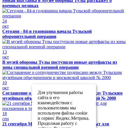
Новая выставка в Музее обороны Тулы расскажет о
военных медиках
24
окт
Сегодня - 84-я годовщина начала Тульской
оборонительной операции
13
окт
В музей обороны Тулы поступили новые артефакты из
зоны специальной военной операции
10
окт
Для улучшения работы
Соглашение о сотрудничестве подписано между Тульским
сайта и его
музейным объединением и московской школой № 2000
взаимодействия с
пользователями мы
используем файлы cookie
18
и сервис Яндекс.Метрика.
сен
Продолжая работу с
21 сентября Музей обороны Тулы будет закрыт для