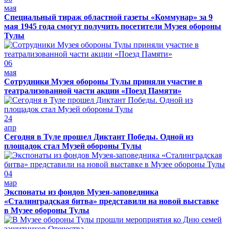
мая
Специальный тираж областной газеты «Коммунар» за 9
мая 1945 года смогут получить посетители Музея обороны
Тулы
06
мая
Сотрудники Музея обороны Тулы приняли участие в
театрализованной части акции «Поезд Памяти»
24
апр
Сегодня в Туле прошел Диктант Победы. Одной из
площадок стал Музей обороны Тулы
04
мар
Экспонаты из фондов Музея-заповедника
«Сталинградская битва» представили на новой выставке
в Музее обороны Тулы