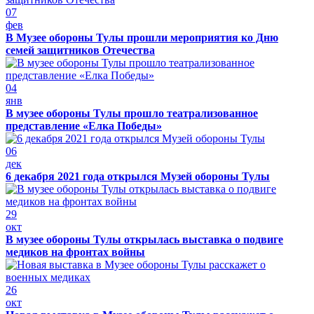
07
фев
В Музее обороны Тулы прошли мероприятия ко Дню
семей защитников Отечества
04
янв
В музее обороны Тулы прошло театрализованное
представление «Елка Победы»
06
дек
6 декабря 2021 года открылся Музей обороны Тулы
29
окт
В музее обороны Тулы открылась выставка о подвиге
медиков на фронтах войны
26
окт