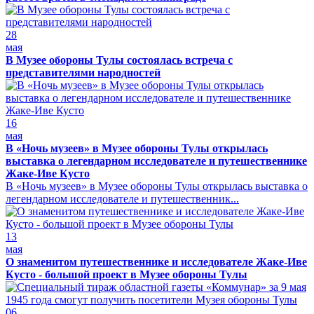
28
мая
В Музее обороны Тулы состоялась встреча с
представителями народностей
16
мая
В «Ночь музеев» в Музее обороны Тулы открылась
выставка о легендарном исследователе и путешественнике
Жаке-Иве Кусто
В «Ночь музеев» в Музее обороны Тулы открылась выставка о
легендарном исследователе и путешественник...
13
мая
О знаменитом путешественнике и исследователе Жаке-Иве
Кусто - большой проект в Музее обороны Тулы
06