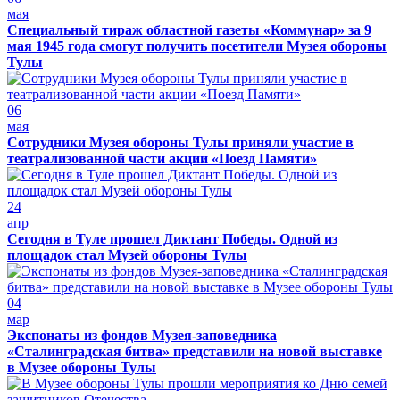
мая
Специальный тираж областной газеты «Коммунар» за 9
мая 1945 года смогут получить посетители Музея обороны
Тулы
06
мая
Сотрудники Музея обороны Тулы приняли участие в
театрализованной части акции «Поезд Памяти»
24
апр
Сегодня в Туле прошел Диктант Победы. Одной из
площадок стал Музей обороны Тулы
04
мар
Экспонаты из фондов Музея-заповедника
«Сталинградская битва» представили на новой выставке
в Музее обороны Тулы