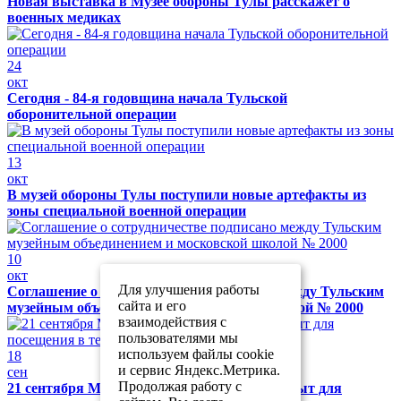
Новая выставка в Музее обороны Тулы расскажет о
военных медиках
24
окт
Сегодня - 84-я годовщина начала Тульской
оборонительной операции
13
окт
В музей обороны Тулы поступили новые артефакты из
зоны специальной военной операции
10
окт
Для улучшения работы
Соглашение о сотрудничестве подписано между Тульским
сайта и его
музейным объединением и московской школой № 2000
взаимодействия с
пользователями мы
используем файлы cookie
18
и сервис Яндекс.Метрика.
сен
Продолжая работу с
21 сентября Музей обороны Тулы будет закрыт для