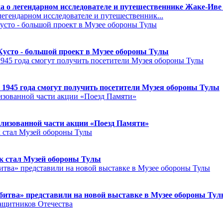
а о легендарном исследователе и путешественнике Жаке-Иве
егендарном исследователе и путешественник...
Кусто - большой проект в Музее обороны Тулы
 1945 года смогут получить посетители Музея обороны Тулы
лизованной части акции «Поезд Памяти»
к стал Музей обороны Тулы
битва» представили на новой выставке в Музее обороны Ту