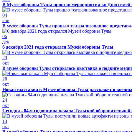
В Музее обороны Тулы прошли мероприятия ко Дню семей 
04
янв
В музее обороны Тулы прошло театрализованное представ
06
дек
6 декабря 2021 года открылся Музей обороны Тулы
29
окт
В музее обороны Тулы открылась выставка о подвиге меди
26
окт
Новая выставка в Музее обороны Тулы расскажет о военн
24
окт
Сегодня - 84-я годовщина начала Тульской оборонительной
13
окт
В музей обороны Тулы поступили новые артефакты из зоны