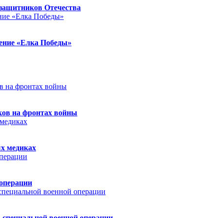
защитников Отечества
ление «Елка Победы»
ков на фронтах войны
ых медиках
 операции
 специальной военной операции