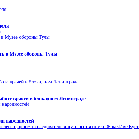
июля
я
еть в Музее обороны Тулы
аботе врачей в блокадном Ленинграде
ми народностей