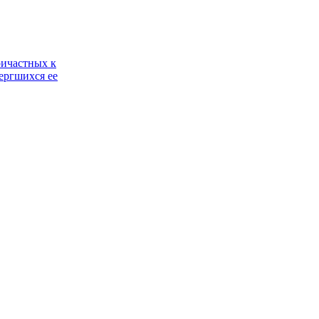
ричастных к
ергшихся ее