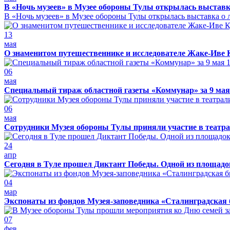
В «Ночь музеев» в Музее обороны Тулы открылась выставк
В «Ночь музеев» в Музее обороны Тулы открылась выставка о л
13
мая
О знаменитом путешественнике и исследователе Жаке-Иве 
06
мая
Специальный тираж областной газеты «Коммунар» за 9 мая
06
мая
Сотрудники Музея обороны Тулы приняли участие в театра
24
апр
Сегодня в Туле прошел Диктант Победы. Одной из площадо
04
мар
Экспонаты из фондов Музея-заповедника «Сталинградская 
07
фев