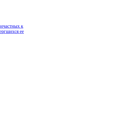
ричастных к
ергшихся ее