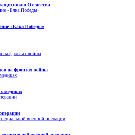
защитников Отечества
ление «Елка Победы»
ков на фронтах войны
ых медиках
 операции
 специальной военной операции