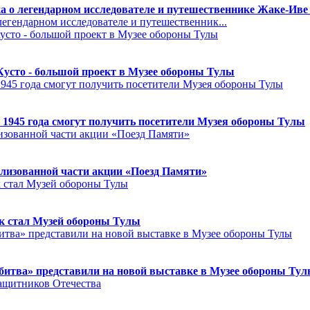
а о легендарном исследователе и путешественнике Жаке-Иве
егендарном исследователе и путешественник...
Кусто - большой проект в Музее обороны Тулы
 1945 года смогут получить посетители Музея обороны Тулы
лизованной части акции «Поезд Памяти»
к стал Музей обороны Тулы
битва» представили на новой выставке в Музее обороны Ту