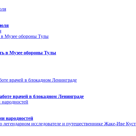
июля
я
еть в Музее обороны Тулы
аботе врачей в блокадном Ленинграде
ми народностей