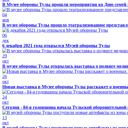
В Музее обороны Тулы прошли мероприятия ко Дню семей 
04
янв
В музее обороны Тулы прошло театрализованное представ
06
дек
6 декабря 2021 года открылся Музей обороны Тулы
29
окт
В музее обороны Тулы открылась выставка о подвиге меди
26
окт
Новая выставка в Музее обороны Тулы расскажет о военн
24
окт
Сегодня - 84-я годовщина начала Тульской оборонительной
13
окт
В музей обороны Тулы поступили новые артефакты из зоны