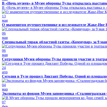
В «Ночь музеев» в Музее обороны Тулы открылась выставк
В «Ночь музеев» в Музее обороны Тулы открылась выставка о л
13
мая
О знаменитом путешественнике и исследователе Жаке-Иве 
06
мая
Специальный тираж областной газеты «Коммунар» за 9 мая
06
мая
Сотрудники Музея обороны Тулы приняли участие в театра
24
апр
Сегодня в Туле прошел Диктант Победы. Одной из площадо
04
мар
Экспонаты из фондов Музея-заповедника «Сталинградская 
07
фев