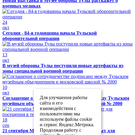
Новая выставка в Музее обороны Тулы расскажет о
военных медиках
24
окт
Сегодня - 84-я годовщина начала Тульской
оборонительной операции
13
окт
В музей обороны Тулы поступили новые артефакты из
зоны специальной военной операции
10
окт
Для улучшения работы
Соглашение о сотрудничестве подписано между Тульским
сайта и его
музейным объединением и московской школой № 2000
взаимодействия с
пользователями мы
используем файлы cookie
18
и сервис Яндекс.Метрика.
сен
Продолжая работу с
21 сентября Музей обороны Тулы будет закрыт для