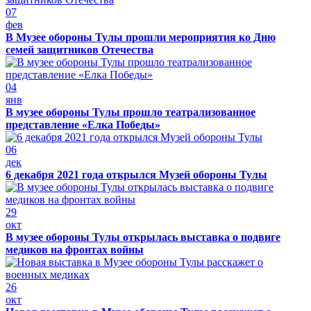
07
фев
В Музее обороны Тулы прошли мероприятия ко Дню
семей защитников Отечества
04
янв
В музее обороны Тулы прошло театрализованное
представление «Елка Победы»
06
дек
6 декабря 2021 года открылся Музей обороны Тулы
29
окт
В музее обороны Тулы открылась выставка о подвиге
медиков на фронтах войны
26
окт