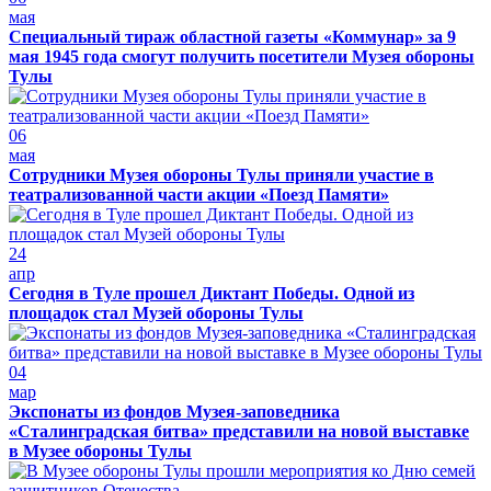
мая
Специальный тираж областной газеты «Коммунар» за 9
мая 1945 года смогут получить посетители Музея обороны
Тулы
06
мая
Сотрудники Музея обороны Тулы приняли участие в
театрализованной части акции «Поезд Памяти»
24
апр
Сегодня в Туле прошел Диктант Победы. Одной из
площадок стал Музей обороны Тулы
04
мар
Экспонаты из фондов Музея-заповедника
«Сталинградская битва» представили на новой выставке
в Музее обороны Тулы