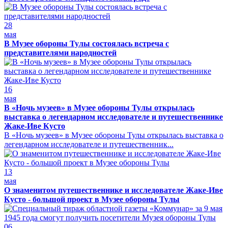
28
мая
В Музее обороны Тулы состоялась встреча с
представителями народностей
16
мая
В «Ночь музеев» в Музее обороны Тулы открылась
выставка о легендарном исследователе и путешественнике
Жаке-Иве Кусто
В «Ночь музеев» в Музее обороны Тулы открылась выставка о
легендарном исследователе и путешественник...
13
мая
О знаменитом путешественнике и исследователе Жаке-Иве
Кусто - большой проект в Музее обороны Тулы
06