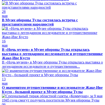
28
мая
В Музее обороны Тулы состоялась встреча с
представителями народностей
16
мая
В «Ночь музеев» в Музее обороны Тулы открылась
выставка о легендарном исследователе и путешественнике
Жаке-Иве Кусто
В «Ночь музеев» в Музее обороны Тулы открылась выставка о
легендарном исследователе и путешественник...
13
мая
О знаменитом путешественнике и исследователе Жаке-Иве
Кусто - большой проект в Музее обороны Тулы
06