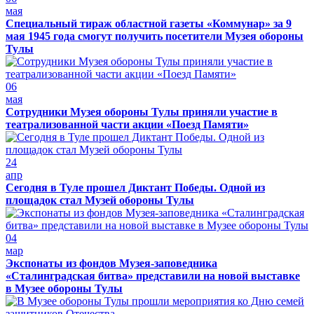
мая
Специальный тираж областной газеты «Коммунар» за 9
мая 1945 года смогут получить посетители Музея обороны
Тулы
06
мая
Сотрудники Музея обороны Тулы приняли участие в
театрализованной части акции «Поезд Памяти»
24
апр
Сегодня в Туле прошел Диктант Победы. Одной из
площадок стал Музей обороны Тулы
04
мар
Экспонаты из фондов Музея-заповедника
«Сталинградская битва» представили на новой выставке
в Музее обороны Тулы