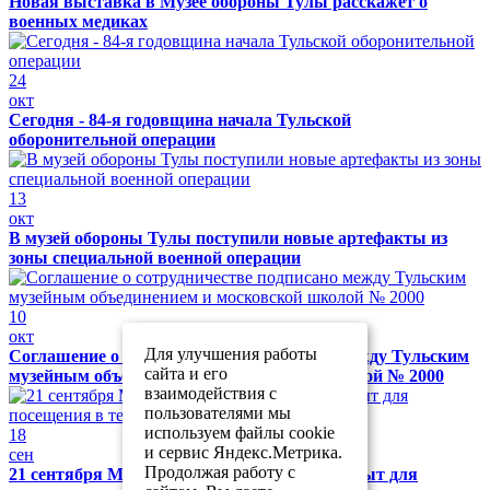
Новая выставка в Музее обороны Тулы расскажет о
военных медиках
24
окт
Сегодня - 84-я годовщина начала Тульской
оборонительной операции
13
окт
В музей обороны Тулы поступили новые артефакты из
зоны специальной военной операции
10
окт
Для улучшения работы
Соглашение о сотрудничестве подписано между Тульским
сайта и его
музейным объединением и московской школой № 2000
взаимодействия с
пользователями мы
используем файлы cookie
18
и сервис Яндекс.Метрика.
сен
Продолжая работу с
21 сентября Музей обороны Тулы будет закрыт для