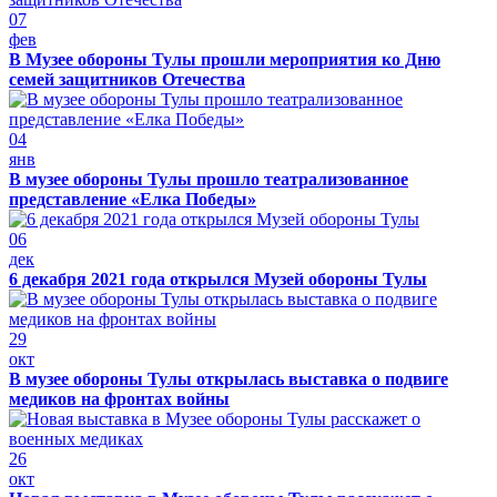
07
фев
В Музее обороны Тулы прошли мероприятия ко Дню
семей защитников Отечества
04
янв
В музее обороны Тулы прошло театрализованное
представление «Елка Победы»
06
дек
6 декабря 2021 года открылся Музей обороны Тулы
29
окт
В музее обороны Тулы открылась выставка о подвиге
медиков на фронтах войны
26
окт