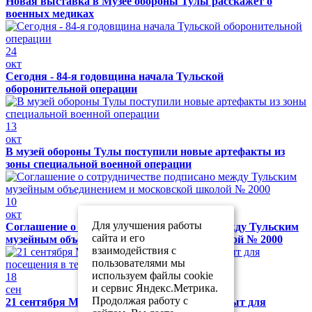
Новая выставка в Музее обороны Тулы расскажет о
военных медиках
24
окт
Сегодня - 84-я годовщина начала Тульской
оборонительной операции
13
окт
В музей обороны Тулы поступили новые артефакты из
зоны специальной военной операции
10
окт
Для улучшения работы
Соглашение о сотрудничестве подписано между Тульским
сайта и его
музейным объединением и московской школой № 2000
взаимодействия с
пользователями мы
используем файлы cookie
18
и сервис Яндекс.Метрика.
сен
Продолжая работу с
21 сентября Музей обороны Тулы будет закрыт для