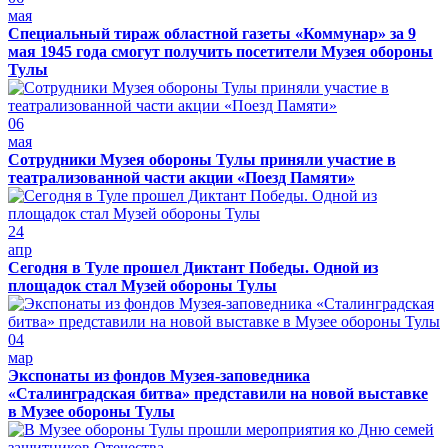
мая
Специальный тираж областной газеты «Коммунар» за 9
мая 1945 года смогут получить посетители Музея обороны
Тулы
06
мая
Сотрудники Музея обороны Тулы приняли участие в
театрализованной части акции «Поезд Памяти»
24
апр
Сегодня в Туле прошел Диктант Победы. Одной из
площадок стал Музей обороны Тулы
04
мар
Экспонаты из фондов Музея-заповедника
«Сталинградская битва» представили на новой выставке
в Музее обороны Тулы