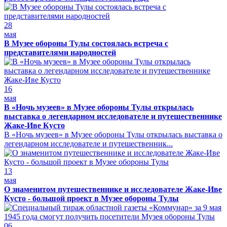
28
мая
В Музее обороны Тулы состоялась встреча с
представителями народностей
16
мая
В «Ночь музеев» в Музее обороны Тулы открылась
выставка о легендарном исследователе и путешественнике
Жаке-Иве Кусто
В «Ночь музеев» в Музее обороны Тулы открылась выставка о
легендарном исследователе и путешественник...
13
мая
О знаменитом путешественнике и исследователе Жаке-Иве
Кусто - большой проект в Музее обороны Тулы
06