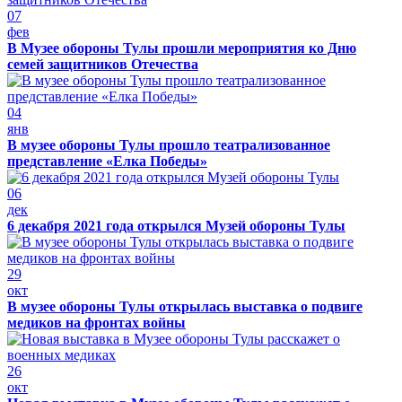
07
фев
В Музее обороны Тулы прошли мероприятия ко Дню
семей защитников Отечества
04
янв
В музее обороны Тулы прошло театрализованное
представление «Елка Победы»
06
дек
6 декабря 2021 года открылся Музей обороны Тулы
29
окт
В музее обороны Тулы открылась выставка о подвиге
медиков на фронтах войны
26
окт