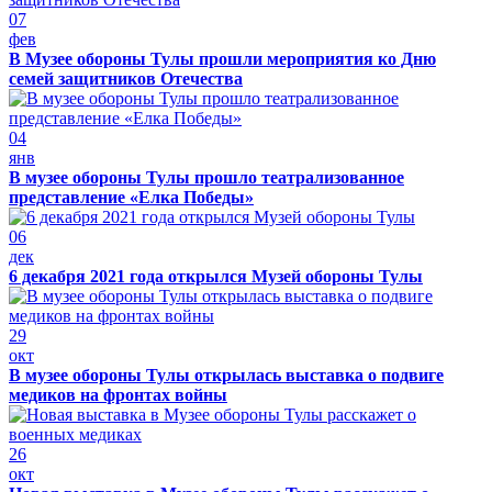
07
фев
В Музее обороны Тулы прошли мероприятия ко Дню
семей защитников Отечества
04
янв
В музее обороны Тулы прошло театрализованное
представление «Елка Победы»
06
дек
6 декабря 2021 года открылся Музей обороны Тулы
29
окт
В музее обороны Тулы открылась выставка о подвиге
медиков на фронтах войны
26
окт