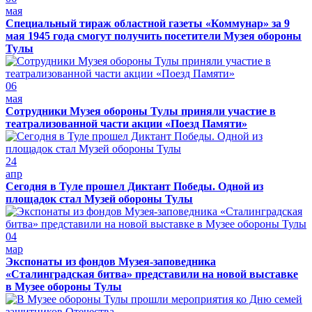
мая
Специальный тираж областной газеты «Коммунар» за 9
мая 1945 года смогут получить посетители Музея обороны
Тулы
06
мая
Сотрудники Музея обороны Тулы приняли участие в
театрализованной части акции «Поезд Памяти»
24
апр
Сегодня в Туле прошел Диктант Победы. Одной из
площадок стал Музей обороны Тулы
04
мар
Экспонаты из фондов Музея-заповедника
«Сталинградская битва» представили на новой выставке
в Музее обороны Тулы