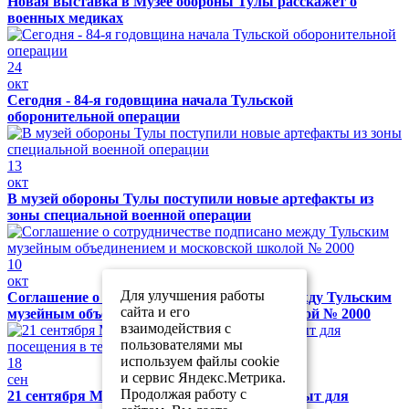
Новая выставка в Музее обороны Тулы расскажет о
военных медиках
24
окт
Сегодня - 84-я годовщина начала Тульской
оборонительной операции
13
окт
В музей обороны Тулы поступили новые артефакты из
зоны специальной военной операции
10
окт
Для улучшения работы
Соглашение о сотрудничестве подписано между Тульским
сайта и его
музейным объединением и московской школой № 2000
взаимодействия с
пользователями мы
используем файлы cookie
18
и сервис Яндекс.Метрика.
сен
Продолжая работу с
21 сентября Музей обороны Тулы будет закрыт для