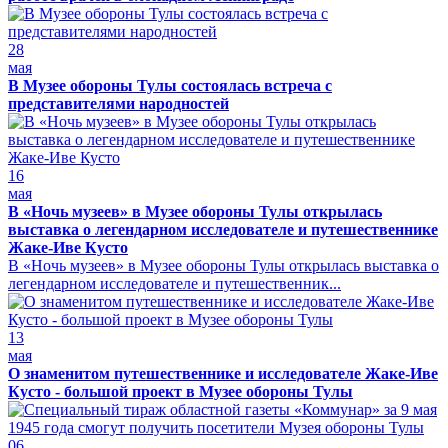
28
мая
В Музее обороны Тулы состоялась встреча с
представителями народностей
16
мая
В «Ночь музеев» в Музее обороны Тулы открылась
выставка о легендарном исследователе и путешественнике
Жаке-Иве Кусто
В «Ночь музеев» в Музее обороны Тулы открылась выставка о
легендарном исследователе и путешественник...
13
мая
О знаменитом путешественнике и исследователе Жаке-Иве
Кусто - большой проект в Музее обороны Тулы
06