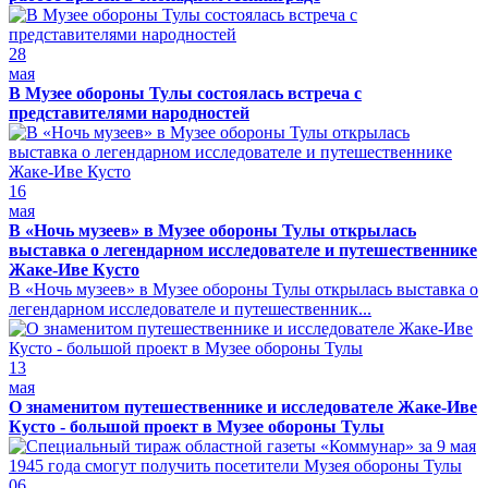
28
мая
В Музее обороны Тулы состоялась встреча с
представителями народностей
16
мая
В «Ночь музеев» в Музее обороны Тулы открылась
выставка о легендарном исследователе и путешественнике
Жаке-Иве Кусто
В «Ночь музеев» в Музее обороны Тулы открылась выставка о
легендарном исследователе и путешественник...
13
мая
О знаменитом путешественнике и исследователе Жаке-Иве
Кусто - большой проект в Музее обороны Тулы
06