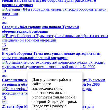
Новая выставка в Музее обороны Тулы расскажет о
военных медиках
24
окт
Сегодня - 84-я годовщина начала Тульской
оборонительной операции
13
окт
В музей обороны Тулы поступили новые артефакты из
зоны специальной военной операции
10
окт
Для улучшения работы
Соглашение о сотрудничестве подписано между Тульским
сайта и его
музейным объединением и московской школой № 2000
взаимодействия с
пользователями мы
используем файлы cookie
18
и сервис Яндекс.Метрика.
сен
Продолжая работу с
21 сентября Музей обороны Тулы будет закрыт для