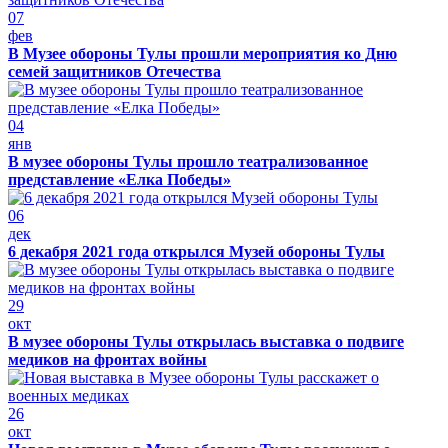
07
фев
В Музее обороны Тулы прошли мероприятия ко Дню
семей защитников Отечества
04
янв
В музее обороны Тулы прошло театрализованное
представление «Елка Победы»
06
дек
6 декабря 2021 года открылся Музей обороны Тулы
29
окт
В музее обороны Тулы открылась выставка о подвиге
медиков на фронтах войны
26
окт