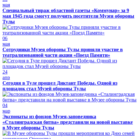
мая
Специальный тираж областной газеты «Коммунар» за 9
мая 1945 года смогут получить посетители Музея обороны
Тулы
06
мая
Сотрудники Музея обороны Тулы приняли участие в
театрализованной части акции «Поезд Памяти»
24
апр
Сегодня в Туле прошел Диктант Победы. Одной из
площадок стал Музей обороны Тулы
04
мар
Экспонаты из фондов Музея-заповедника
«Сталинградская битва» представили на новой выставке
в Музее обороны Тулы